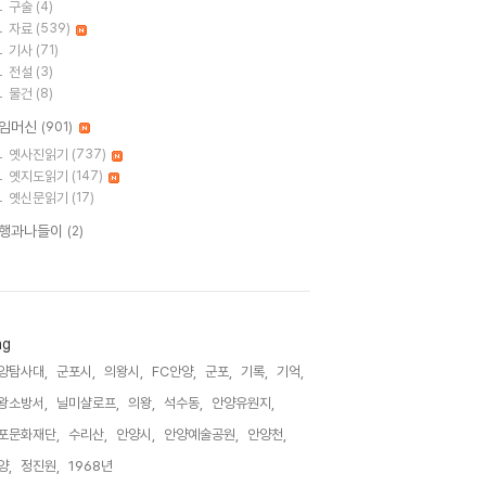
구술
(4)
자료
(539)
기사
(71)
전설
(3)
물건
(8)
임머신
(901)
옛사진읽기
(737)
옛지도읽기
(147)
옛신문읽기
(17)
행과나들이
(2)
ag
양탐사대,
군포시,
의왕시,
FC안양,
군포,
기록,
기억,
왕소방서,
닐미샬로프,
의왕,
석수동,
안양유원지,
포문화재단,
수리산,
안양시,
안양예술공원,
안양천,
양,
정진원,
1968년,