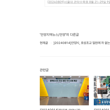
[20240809]서울대 관악수목원 8월 21~29일 
'안양지역뉴스/안양'의 다른글
현재글
]20240814]안양시, 호성초교 일원에 차 없
관련글