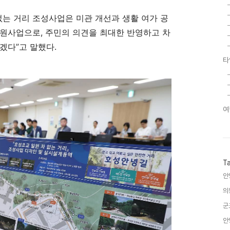
없는 거리 조성사업은 미관 개선과 생활 여가 공
숙원사업으로
,
주민의 의견을 최대한 반영하고 차
하겠다
”
고 말했다
.
타
여
T
안
의
군
안