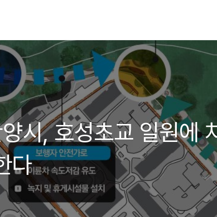
]안양시, 호성초교 일원에 
한다