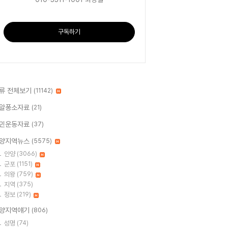
구독하기
류 전체보기
(11142)
알퐁소자료
(21)
민운동자료
(37)
양지역뉴스
(5575)
안양
(3066)
군포
(1151)
의왕
(759)
지역
(375)
정보
(219)
양지역얘기
(806)
성명
(74)