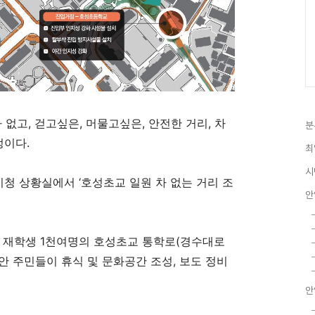
 없고, 걷고싶은, 머물고싶은, 안전한 거리, 차
분
정이다.
최
시
시청 상황실에서
‘
호성초교 일원 차 없는 거리 조
안
는 재학생
1
천여명의 호성초교 통학로
(
경수대로
안 주민들이 휴식 및 문화공간 조성
,
보도 정비
안