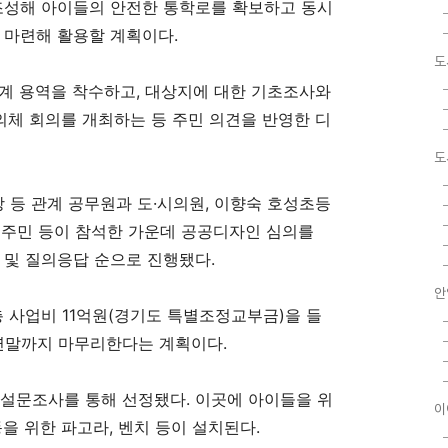
 조성해 아이들의 안전한 통학로를 확보하고 동시
도 마련해 활용할 계획이다
.
도
설계 용역을 착수하고
,
대상지에 대한 기초조사와
체 회의를 개최하는 등 주민 의견을 반영한 디
도
 등 관계 공무원과 도
·
시의원
,
이향숙 호성초등
 주민 등이 참석한 가운데 공공디자인 심의를
 및 질의응답 순으로 진행됐다
.
안
총 사업비
11
억원
(
경기도 특별조정교부금
)
을 들
 연말까지 마무리한다는 계획이다
.
 설문조사를 통해 선정됐다
.
이곳에 아이들을 위
이
동을 위한 파고라
,
벤치 등이 설치된다
.