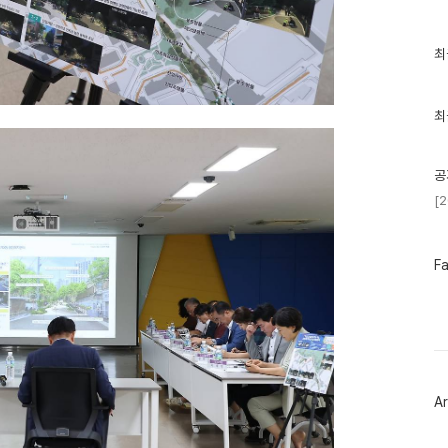
최
최
근
글
과
인
최
기
글
공
[
페
F
이
스
북
트
위
터
플
러
Ar
그
인