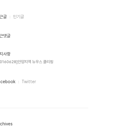
근글
인기글
근댓글
지사항
20160628]안양지역 뉴우스 클리핑
acebook
Twitter
chives