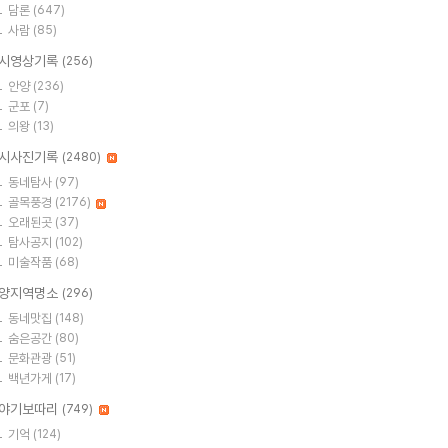
담론
(647)
사람
(85)
시영상기록
(256)
안양
(236)
군포
(7)
의왕
(13)
시사진기록
(2480)
동네탐사
(97)
골목풍경
(2176)
오래된곳
(37)
탐사공지
(102)
미술작품
(68)
양지역명소
(296)
동네맛집
(148)
숨은공간
(80)
문화관광
(51)
백년가게
(17)
야기보따리
(749)
기억
(124)