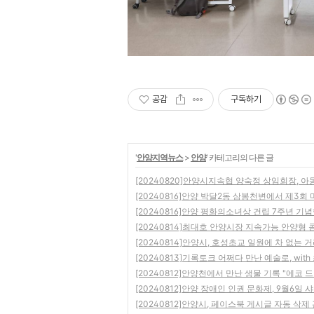
공감
구독하기
'
안양지역뉴스
>
안양
' 카테고리의 다른 글
[20240820]안양시지속협 양숙정 상임회장, 
[20240816]안양 박달2동 삼봉천변에서 제3회
[20240816]안양 평화의소녀상 건립 7주년 기
[20240814]최대호 안양시장 지속가능 안양형
[20240814]안양시, 호성초교 일원에 차 없는 
[20240813]기록토크 어쩌다 만난 예술로, wit
[20240812]안양천에서 만난 생물 기록 "에코 
[20240812]안양 장애인 인권 문화제, 9월6일 
[20240812]안양시, 페이스북 게시글 자동 삭제