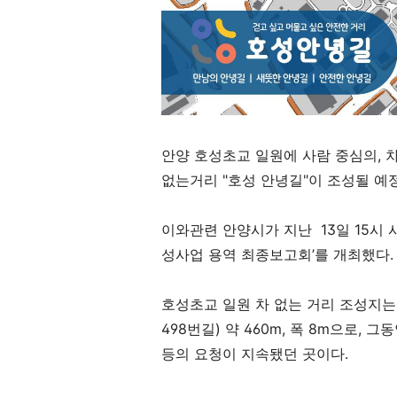
안양 호성초교 일원에 사람 중심의, 차
없는거리 "호성 안녕길"이 조성될 예
이와관련 안양시가 지난
13
일
15
시 
성사업 용역 최종보고회
’
를 개최했다
.
호성초교 일원 차 없는 거리 조성지
498
번길
)
약
460m,
폭
8m
으로
,
그동
등의 요청이 지속됐던 곳이다
.