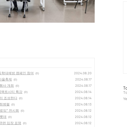
Ca
아동학대예방 캠페인 참여
2024.08.20
(0)
 마을축제
2024.08.17
(0)
념행사 개최
2024.08.17
(0)
방
To
 콤팩트시티 특강
2024.08.14
문
(0)
To
자
거리 조성한다
2024.08.14
(0)
Ye
수
h 최병렬
2024.08.13
(0)
드로잉" 전시회
2024.08.12
(0)
샤롯데
2024.08.12
(0)
 관련 입장 표명
2024.08.12
(0)