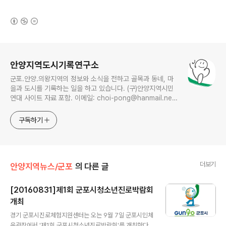
(새창열림)
로그 정보
안양지역도시기록연구소
군포.안양.의왕지역의 정보와 소식을 전하고 골목과 동네, 마
을과 도시를 기록하는 일을 하고 있습니다. (구)안양지역시민
연대 사이트 자료 포함. 이메일: choi-pong@hanmail.net
연락처: 010-3311-1001 최병렬
구독하기
더보기
안양지역뉴스/군포
의 다른 글
[20160831]제1회 군포시청소년진로박람회
개최
글 내용
경기 군포시진로체험지원센터는 오는 9월 7일 군포시민체
육광장에서 '제1회 군포시청소년진로박람회'를 개최한다.