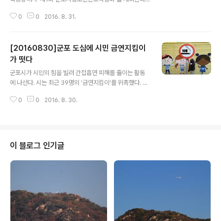
‘꿈을 쉽고 즐겁게’라는 주제로 진행되는 이번 진로박람회
0
0
2016. 8. 31.
는 군포시와 군포의왕교육지원청이 주최하고, 군포시진로
체험지원센터와 군포의왕교육지원청이 주관하며, LG,
(사)한세에듀센터, 군포시진로상담교사협의회가 협력해 추
[20160830]군포 도심에 시민 금연지킴이
진된다. 이번 진로박람회에는 12개 학교 48개 기관·단체
가 참여할 예정으로, 진로탐색 및 학과체험, 직업체험, 멘토
가 떳다
글 내용
링, 이벤트존 등 74개 부스가 운영돼 청소년들이 자신들의
군포시가 시민의 힘을 빌려 간접흡연 피해를 줄이는 활동
진로를 다양한 체험활동을 통해 탐색할 수 있는 장이 될 전
에 나선다. 시는 최근 39명의 ‘금연지킴이’를 위촉했다. 이
망이다. 먼저 삼양미디어, 웰스터디 창작교육센터 등이 참
들은 군포지역 내 11개 동에서 자원한 주민들과 산본로데
여하는 ‘드림캐치’ 자유체험부스에는 퍼즐 등의 놀이를 통
0
0
2016. 8. 30.
오거리 상인회 회원들로 지난 25일 관련 교육을 받은 후
한 진로탐색활동을 비롯한 가치관 및 진로적성을 ..
활동을 전개 중이다. 연중 활동하게 될 군포시 금연지킴이
는 간접흡연 피해를 키우는 금연거리에서의 흡연과 흡연부
스 근처의 무분별한 흡연이 줄어들 수 있도록 금연질서 확
립 캠페인, 담배꽁초 줍기 봉사 등을 실천한다. 또 금연지킴
이 블로그 인기글
이는 시의 금연정책 개선과 발전을 위해 현장의 의견을 전
달하고, 이웃들에게 금연을 권하는 역할 등도 담당한다고
시는 설명했다. 이와 관련 시는 수시․정기 간담회를 통해 금
연지킴이와 지속해서 의견을 교환하고, 금연 캠페인 활동
에 도움이 되는 전문 교육도 시행한다는..