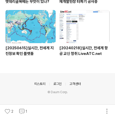
밧데리골목에는 무엇이 있나?
재개발현장 터파기 공사중
[20250615]실시간, 전세계 지
[20240218]실시간, 전세계 항
진정보 확인 플랫폼
공 교신 청취 LiveATC.net
의안내
티스토리
로그인
고객센터
© Daum Corp.
2
1