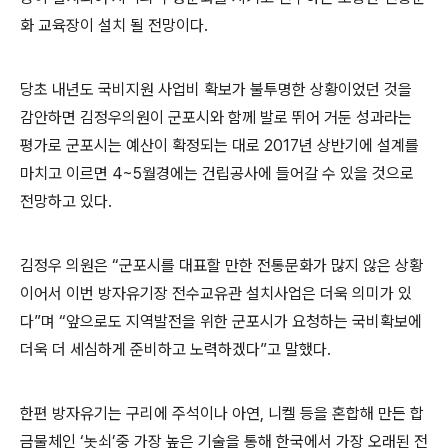
화 교육장이 설치 될 전망이다
.
당초 내년도 국비지원 사업비 확보가 불투명한 상황이었던 것을
감안하면 김정우의원이 군포시와 함께 발로 뛰어 거둔 성과라는
평가로 군포시는 예산이 확정되는 대로
2017
년 상반기에 설계를
마치고 이르면
4~5
월경에는 건립공사에 들어갈 수 있을 것으로
전망하고 있다
.
김정우 의원은
“
군포시를 대표할 만한 전통문화가 많지 않은 상황
이어서 이번 방자유기장 전수교유관 설치사업은 더욱 의미가 있
다
”
며
“
앞으로도 지역발전을 위한 군포시가 요청하는 국비확보에
더욱 더 세심하게 준비하고 노력하겠다
”
고 말했다
.
한편 방자유기는 구리에 주석이나 아연
,
니켈 등을 혼합해 만든 합
금물체인
‘
놋쇠
’
중 가장 높은 기술을 통해 한국에서 가장 오래된 전