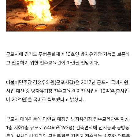
군포시에 경기도 무형문화재 제
10
호인 방자유기장 기능을 보존하
고 전승하기 위한 전수교육관이 마련될 전망이다
.
더불어민주당 김정우의원
(
군포시갑
)
은
2017
년 군포시 국비지원
사업 예산 중 방자유기장 전수교육관 이전 사업비
10
억원
(
총사업
비
20
억원
)
을 국비로 확보했다고 밝혔다
.
군포시 대야미동에 마련될 예정인 방자유기장 전수교육관은 지상
1
층 지하
1
층 규모로
640
㎡
(193
평
)
건축면적에 전시동과 공방동
등이 설치되어 지역의 무형문화를 지키고 전수하는 소중한 전통문