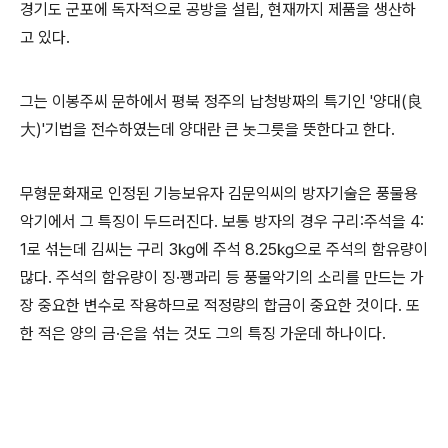
경기도 군포에 독자적으로 공방을 설립
,
현재까지 제품을 생산하
고 있다
.
그는 이봉주씨 문하에서 평북 정주의 납청방짜의 특기인
'
양대
(
良
大
)'
기법을 전수하였는데 양대란 큰 놋그릇을 뜻한다고 한다
.
무형문화재로 인정된 기능보유자 김문익씨의 방자기술은 풍물용
악기에서 그 특징이 두드러진다
.
보통 방자의 경우 구리
:
주석을
4:
1
로 섞는데 김씨는 구리
3
㎏
에 주석
8.25
㎏
으로 주석의 함유량이
많다
.
주석의 함유량이 징
·
꽹과리 등 풍물악기의 소리를 만드는 가
장 중요한 변수로 작용하므로 적정량의 합금이 중요한 것이다
.
또
한 적은 양의 금
·
은을 섞는 것도 그의 특징 가운데 하나이다
.