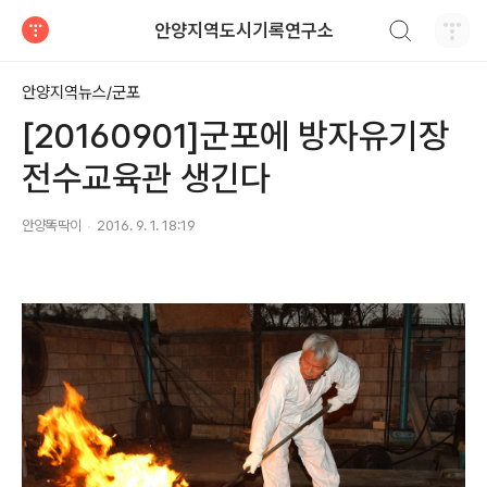
검색하기
안양지역도시기록연구소
티스토리
안양지역뉴스/군포
[20160901]군포에 방자유기장
전수교육관 생긴다
안양똑딱이
2016. 9. 1. 18:19