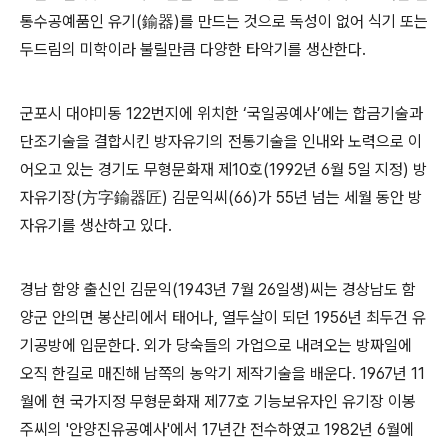
통수공예품인 유기
(
鍮器
)
를 만드는 것으로 독성이 없어 식기 또는
두드림의 미학이라 불릴만큼 다양한 타악기를 생산한다
.
군포시 대야미동
122
번지에 위치한
‘
국일공예사
’
에는 합금기술과
단조기술을 결합시킨 방자유기의 전통기술을 인내와 노력으로 이
어오고 있는 경기도 무형문화재 제
10
호
(1992
년
6
월
5
일 지정
)
방
자유기장
(
方字鍮器匠
)
김문익씨
(66)
가
55
년 넘는 세월 동안 방
자유기를 생산하고 있다
.
경남 함양 출신인 김문익
(1943
년
7
월
26
일생
)
씨는 경상남도 함
양군 안의면 봉산리에서 태어나
,
열두살이 되던
1956
년 최두건 유
기공방에 입문한다
.
외가 당숙들의 가업으로 내려오는 방짜일에
오직 한길로 매진해 남쪽의 농악기 제작기술을 배운다
. 1967
년
11
월에 현 국가지정 무형문화재 제
77
호 기능보유자인 유기장 이봉
주씨의
'
안양진유공예사
'
에서
17
년간 전수하였고
1982
년
6
월에