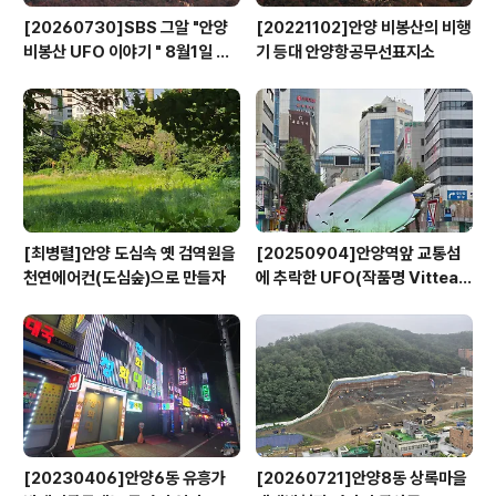
[20260730]SBS 그알 "안양
[20221102]안양 비봉산의 비행
비봉산 UFO 이야기 " 8월1일 방
기 등대 안양항공무선표지소
영
[최병렬]안양 도심속 옛 검역원을
[20250904]안양역앞 교통섬
천연에어컨(도심숲)으로 만들자
에 추락한 UFO(작품명 Vitteau
x)
[20230406]안양6동 유흥가
[20260721]안양8동 상록마을