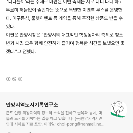
‘너나들이’라는 주제로 마련된 이번 축제는 서로 너니 나니 하고
부르며 허물없이 즐긴다는 뜻으로 특별한 이벤트 부스를 운영한
다. 이구동성, 룰렛이벤트 등 게임을 통해 푸짐한 상품도 받을 수
있다.
이필운 안양시장은 “안양시의 대표적인 학생동아리 축제로 청소
년과 시민 모두 함께 안전하게 즐기며 행복한 시간을 보냈으면 좋
겠다.”고 전했다.
(새창열림)
로그 정보
안양지역도시기록연구소
군포.안양.의왕지역의 정보와 소식을 전하고 골목과 동네, 마
을과 도시를 기록하는 일을 하고 있습니다. (구)안양지역시민
연대 사이트 자료 포함. 이메일: choi-pong@hanmail.net
연락처: 010-3311-1001 최병렬