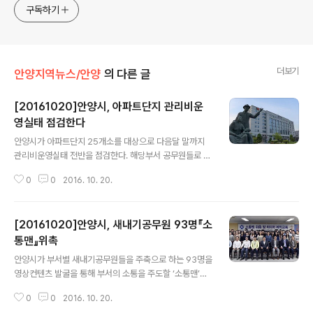
구독하기
더보기
안양지역뉴스/안양
의 다른 글
[20161020]안양시, 아파트단지 관리비운
영실태 점검한다
글 내용
안양시가 아파트단지 25개소를 대상으로 다음달 말까지
관리비운영실태 전반을 점검한다. 해당부서 공무원들로 구
성된 점검반은 이 기간 동안 입주자대표회의와 선관위 및
0
0
2016. 10. 20.
자생단체 운영현황 및 구성, 예산편성 및 집행의 적정성, 전
기료와 수도료 등의 잉여금 사용처, 잡수입에 따른 정보공
개 여부 등을 집중 확인하게 된다. 또한 장기수선충당금과
[20161020]안양시, 새내기공무원 93명『소
관련한 과소 부과와 부적정 사용 및 타 과목으로의 지출, 집
행내역 공개 여부 등에 무게를 두기로 했다. 특히 장기수선
통맨』위촉
글 내용
충당금 적립금액이 부족해 적기에 수선이 이뤄지지 않는
안양시가 부서별 새내기공무원들을 주축으로 하는 93명을
단지에 대해서는 현실에 맞게 인상하도록 권고할 계획이
영상컨텐츠 발굴을 통해 부서의 소통을 주도할 ‘소통맨’으
다. 점검결과 부실운영에 대한 고의성이 있거나 입주민에
로 위촉했다. 시는 지난 14일 시청 상황실에서 소통맨 위촉
게 피해를 입혔다고 판단되는 중대한 위반행위에 대해 행
0
0
2016. 10. 20.
식을 갖고 전문강사를 초청해 스마트폰을 이용한 미디어
정처분과 함께 시정을 명령하고, 추적 관리해 같은..