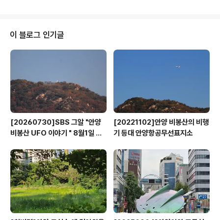
컨텐츠 편집에 대한 교육을 실시했다. 소통맨들은 스마트
폰 등을 이용해 각 부서에서 추진하는 업무나 행사를 수시
로 UCC와 같은 창의적 이미지영상으로 제작하는 일을 담
당하며 시는 이들이 제작한 영상물을 유튜브, 페이스북, 트
이 블로그 인기글
위터 등 SNS와 시정영상홍보시스템에 표출하는 한편, 부
서평가에 이를 반영하고 연말 우수작을 선정해 인센티브를
부여함으로써 소통맨들에게 동기를 부여할 방침이다. 이필
운 안양시장은 소셜매체를 활용한 커뮤니케이션이 대중화
를 이루고 있다며 급변하는 미디어시대에 슬기롭게 대..
[20260730]SBS 그알 "안양
[20221102]안양 비봉산의 비행
비봉산 UFO 이야기 " 8월1일 방
기 등대 안양항공무선표지소
영