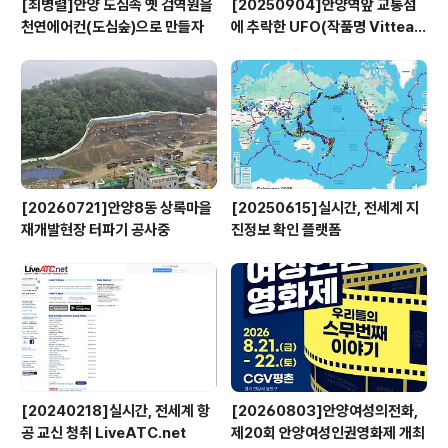
[최병렬]안양 도심속 옛 검역원을
[20250904]안양역앞 교통섬
천연에어컨(도심숲)으로 만들자
에 추락한 UFO(작품명 Vitteau
x)
[20260721]안양8동 상록마을
[20250615]실시간, 전세계 지
재개발현장 터파기 공사중
진정보 확인 플랫폼
[20240218]실시간, 전세계 항
[20260803]안양여성의전화,
공 교신 청취 LiveATC.net
제20회 안양여성인권영화제 개최