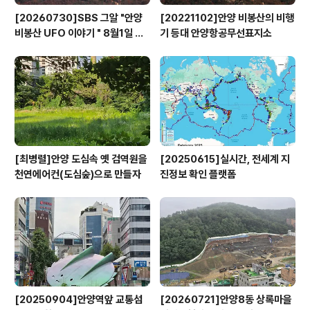
[20260730]SBS 그알 "안양
[20221102]안양 비봉산의 비행
비봉산 UFO 이야기 " 8월1일 방
기 등대 안양항공무선표지소
영
[최병렬]안양 도심속 옛 검역원을
[20250615]실시간, 전세계 지
천연에어컨(도심숲)으로 만들자
진정보 확인 플랫폼
[20250904]안양역앞 교통섬
[20260721]안양8동 상록마을