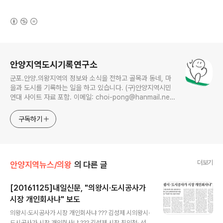
(새창열림)
로그 정보
안양지역도시기록연구소
군포.안양.의왕지역의 정보와 소식을 전하고 골목과 동네, 마
을과 도시를 기록하는 일을 하고 있습니다. (구)안양지역시민
연대 사이트 자료 포함. 이메일: choi-pong@hanmail.net
연락처: 010-3311-1001 최병렬
구독하기
더보기
안양지역뉴스/의왕
의 다른 글
[20161125]내일신문, "의왕시·도시공사가
시장 개인회사냐" 보도
글 내용
의왕시·도시공사가 시장 개인회사냐 ??? 김성제 시의왕시·
도시공사가 시장 개인회사냐 ??? 김성제 시장 친인척· 선거