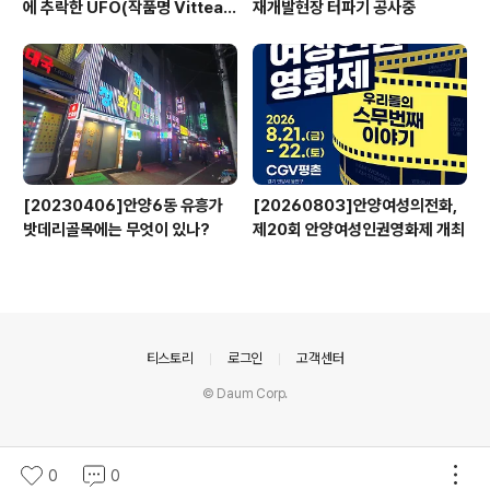
에 추락한 UFO(작품명 Vitteau
재개발현장 터파기 공사중
x)
[20230406]안양6동 유흥가
[20260803]안양여성의전화,
밧데리골목에는 무엇이 있나?
제20회 안양여성인권영화제 개최
의안내
티스토리
로그인
고객센터
© Daum Corp.
0
0