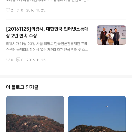
캠프 출신인사 등 시 계약직, 공사·관계회사에 대거 채용 당
2
0
2016. 11. 25.
사자들 “시장과 무관, 정상적 취업” 경기도 의왕시와 산하
공기업인 의왕도시공사 등에 김성제 시장의 친인척과 선거
캠프출신 인사는 물론 그들의 자녀들까지 채용된 것으로
[20161125]의왕시, 대한민국 인터넷소통대
확인됐다. 당사자들은 대부분 시장과 무관하며, 공채 등 정
상적인 절차를 거쳐 채용됐다고 해명하지만 시민단체는 감
상 2년 연속 수상
글 내용
사원 감사 등 진상규명이 필요하다는 입장이어서 파장이
의왕시가 11월 23일 서울 태평로 한국언론진흥재단 프레
예상된다. 22일 내일신문이 의왕시와 의왕도시공사 등을
스센터 국제회의장에서 열린 제9회 대한민국 인터넷 소통
통해 확인한 결과. 시청 계약직 직원과 공사 직원, 공사가
대상에서 기초자치단체 부문 대상을 지난해에 이어 2년 연
주도하는 도시개발사업 시행사인 ‘백운의아침AMC’(백운
0
0
2016. 11. 25.
속으로 수상했다. 한국인터넷소통협회가 주최하고 미래창
밸리)와 ‘장안의왕AMC’(장안지구)에..
조과학부와 한국인터넷진흥원이 후원하는 대한민국 인터
넷 소통대상은 전국 공공기관과 기업을 대상으로 소셜미디
어 채널과 콘텐츠, 소셜프로모션 및 소셜마케팅 효과 등을
평가해 고객과 원활한 소통에 탁월한 성과를 보인 기관에
이 블로그 인기글
수여하는 권위 있는 상이다. 의왕시는 블로그와 트위터 등
다양한 미디어로 주요 소식을 친근하게 전달하고 시와 시
민의 가교 역할을 하는 SNS서포터즈를 효율적으로 운영
했다는 평가를 받았다. 시민으로 구성된 SNS서포터즈들
은 지역소식과 행사를 알리고 주변 감동 스토리를 발굴해
전달하..