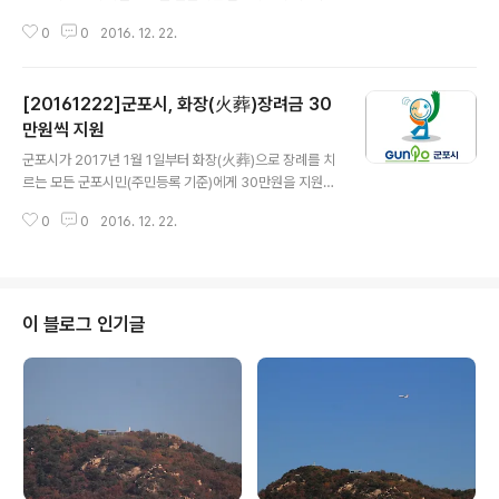
상 기관으로 선정됐다. 군포시는 22일 문화체육관광부로
0
0
2016. 12. 22.
부터 책 중심의 일상을 만들었다는 호평과 함께 ‘독서경영
우수 직장 최우수상(장관상)’을 받았다. 문체부 주최로 안
중근의사기념관에서 열린 ‘제3회 독서경영 우수 직장 인증
[20161222]군포시, 화장(火葬)장려금 30
시상식’에 참여해 우수 직장 인증을 받았을 뿐 아니라 최우
수 기관으로 선정된 것이다. 김윤주 군포시장은 “기초자치
만원씩 지원
글 내용
단체로서는 유일하게 독서경영 부분 문체부 장관상을 받아
군포시가 2017년 1월 1일부터 화장(火葬)으로 장례를 치
뿌듯하면서도 책임감이 크게 느껴진다”며 “군포지역 내 모
르는 모든 군포시민(주민등록 기준)에게 30만원을 지원한
든 기업에서 책 읽기가 활성화되고, 이 독서문화가 전국으
다. 시는 지난 2011년 7월부터 저소득 취약계층을 대상으
로 확산되도록 최선을 다하겠다”고 말했다. 한편 문체부는
0
0
2016. 12. 22.
로 화장 장려금을 지원해왔다. 그런데 화장 장례 수요가 증
2014년부터 독서를 통한 소통과 나눔, 창..
가하는 추세에 다른 지역의 화장장을 이용하는 시민들이
이용료 부분에서 차별을 받아 경제적 부담을 느낀다고 판
단, 내년부터는 화장 장려금 지급 대상을 전 시민으로 확대
한다는 설명이다. 다만 올해까지는 저소득 가구만 지원 대
이 블로그 인기글
상이며, 새해에 지원 대상이 확장되더라도 화장 비용이 30
만원 미만이면 실비만 지급한다. 이를 위해 시는 지난 12일
‘군포시 화장 장려금 지급 조례’를 제정했고, 내년도 본예산
에 2억5천200만원의 지원금을 편성·확보했다. 또 실무를
담당할 11동 주민센터의 ..