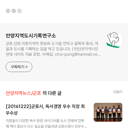
(새창열림)
로그 정보
안양지역도시기록연구소
군포.안양.의왕지역의 정보와 소식을 전하고 골목과 동네, 마
을과 도시를 기록하는 일을 하고 있습니다. (구)안양지역시민
연대 사이트 자료 포함. 이메일: choi-pong@hanmail.net
연락처: 010-3311-1001 최병렬
구독하기
더보기
안양지역뉴스/군포
의 다른 글
[20161222]군포시, 독서경영 우수 직장 최
우수상
글 내용
직원들의 다양한 독서 관련 아이디어를 도시 전체에 접목
해 책이 중심이 되는 일상을 만들어낸 군포시청이 최우수