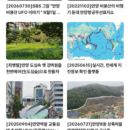
[20260730]SBS 그알 "안양
[20221102]안양 비봉산의 비행
비봉산 UFO 이야기 " 8월1일 방
기 등대 안양항공무선표지소
영
[최병렬]안양 도심속 옛 검역원을
[20250615]실시간, 전세계 지
천연에어컨(도심숲)으로 만들자
진정보 확인 플랫폼
[20250904]안양역앞 교통섬
[20260721]안양8동 상록마을