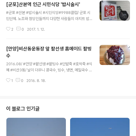
[군포]산본역 인근 시민식당 '밥시술시'
글 내용
#군포 #산본 #밥시술시 #시민식당#9988클럽/ 군포 시
민단체. 노조와 정당인들까지 다양한 사람들의 아지트 밥
시술시. 인생이모작협동조합 9988클럽(조합장 신완섭)
2
0
2017. 1. 12.
조합원 7명이 공동출자한 시민식당으로 2016년 12월 5
일 오픈했는데 자그마한 식당안은 여기저기 친근하고 반가
운 얼굴들이 있기에 정겨움이 넘치는 분위기입니다. 식당
[안양]비산동운동장 앞 팥선생 홈메이드 팥빙
상호가 암시하듯, 점심(오전11:30~오후2:30) 식사는 어
머니 손맛의 집밥 뷔페이고 저녁(오후 4:30:30~오후11:3
수
글 내용
0)에는 주점으로 운영되기에 밥시술시인데 테이블이 8개
2016.08/ #안양 #팥선생 #팥빙수 #단밭죽 #호박죽 #식
인가에 좌석은 31석이네요. 점심 식대는 4,400원으로서
혜 #비산3동/ 날이 더우니 콩국수, 빙수, 냉면, 메밀국수 등
현금 지불시에는 10% 할인된 4천원에 판매합니다. 저녁
시원한 것으로 찾게 되는 요즈음 안양 비산동에 국산 팥으
술 안주는 지역특산 주류와 1~3만 원대의 실비로 전,조림,
1
0
2016. 8. 18.
로 매일 직접 만드는 단팥죽과 팥빙수가 단돈 2500원으로
볶음,탕 등을 골라 주문할 ..
그야말로 가성비 최고의 팥 전문점이 있다고 해서 찾아가
보았답니다. 안양 비산동 종합운동장 근처 상가 1층에 자리
한 '팥선생' 간판을 내건 카페로 테이블이 불과 4개 정도에
불과한 아담한 동네 가게인데 최근 입소문을 듣고 찾아오
이 블로그 인기글
는 손님들의 발길이 끊이질 않네요. 가게에 들어서니 인상
좋은 중년 아주머니가 주방을 반백의 나이 지긋하신 아저
씨가 홀을 맡아 운영하시네요. 경기여주에서 구입했다는
아담한 도기에 담긴 팥빙수가 나왔습니다. 오랫만에 만난