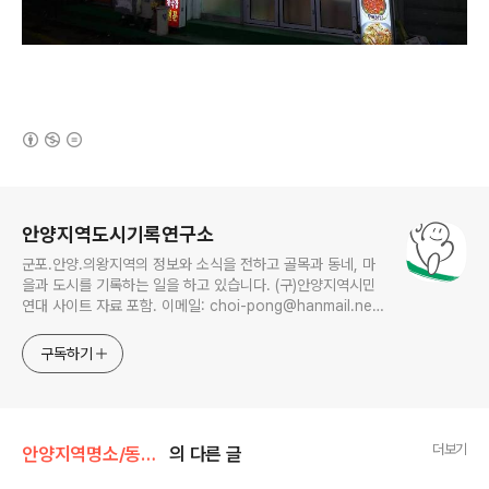
(새창열림)
로그 정보
안양지역도시기록연구소
군포.안양.의왕지역의 정보와 소식을 전하고 골목과 동네, 마
을과 도시를 기록하는 일을 하고 있습니다. (구)안양지역시민
연대 사이트 자료 포함. 이메일: choi-pong@hanmail.net
연락처: 010-3311-1001 최병렬
구독하기
더보기
안양지역명소/동네맛집
의 다른 글