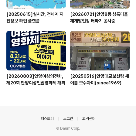
[20250615]실시간, 전세계 지
[20260721]안양8동 상록마을
진정보 확인 플랫폼
재개발현장 터파기 공사중
[20260803]안양여성의전화,
[20250516]안양대교보신탕 새
제20회 안양여성인권영화제 개최
이름 모수차미(since1969)
의안내
티스토리
로그인
고객센터
© Daum Corp.