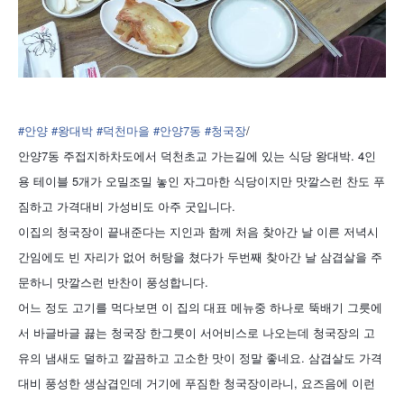
#안양
#왕대박
#덕천마을
#안양7동
#청국장
/
안양7동 주접지하차도에서 덕천초교 가는길에 있는 식당 왕대박. 4인
용 테이블 5개가 오밀조밀 놓인 자그마한 식당이지만 맛깔스런 찬도 푸
짐하고 가격대비 가성비도 아주 굿입니다.
이집의 청국장이 끝내준다는 지인과 함께 처음 찾아간 날 이른 저녁시
간임에도 빈 자리가 없어 허탕을 쳤다가 두번째 찾아간 날 삼겹살을 주
문하니 맛깔스런 반찬이 풍성합니다.
어느 정도 고기를 먹다보면 이 집의 대표 메뉴중 하나로 뚝배기 그릇에
서 바글바글 끓는 청국장 한그릇이 서어비스로 나오는데 청국장의 고
유의 냄새도 덜하고 깔끔하고 고소한 맛이 정말 좋네요. 삼겹살도 가격
대비 풍성한 생삼겹인데 거기에 푸짐한 청국장이라니, 요즈음에 이런