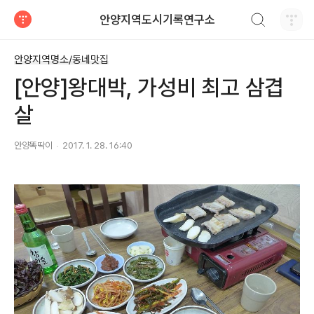
검색하기
안양지역도시기록연구소
티스토리
안양지역명소/동네맛집
[안양]왕대박, 가성비 최고 삼겹
살
안양똑딱이
2017. 1. 28. 16:40