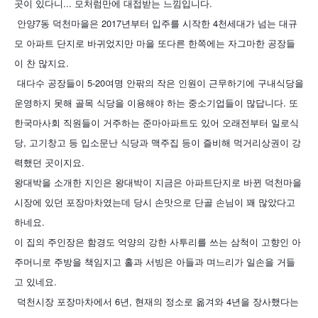
곳이 있다니... 모처럼만에 대접받는 느낌입니다.
안양7동 덕천마을은 2017년부터 입주를 시작한 4천세대가 넘는 대규
모 아파트 단지로 바귀었지만 마을 또다른 한쪽에는 자그마한 공장들
이 찬 많지요.
대다수 공장들이 5-20여명 안팎의 작은 인원이 근무하기에 구내식당을
운영하지 못해 골목 식당을 이용해야 하는 중소기업들이 많답니다. 또
한국마사회 직원들이 거주하는 준마아파트도 있어 오래전부터 일로식
당, 고기창고 등 입소문난 식당과 맥주집 등이 즐비해 먹거리상권이 강
력했던 곳이지요.
왕대박을 소개한 지인은 왕대박이 지금은 아파트단지로 바뀐 덕천마을
시장에 있던 포장마차였는데 당시 손맛으로 단골 손님이 꽤 많았다고
하네요.
이 집의 주인장은 함경도 억양의 강한 사투리를 쓰는 삼척이 고향인 아
주머니로 주방을 책임지고 홀과 서빙은 아들과 며느리가 일손을 거들
고 있네요.
덕천시장 포장마차에서 6년, 현재의 정소로 옮겨와 4년을 장사했다는