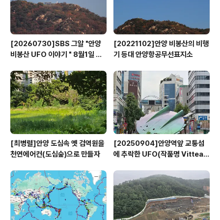
소박하고 정감어린 비주얼..
[20260730]SBS 그알 "안양
[20221102]안양 비봉산의 비행
비봉산 UFO 이야기 " 8월1일 방
기 등대 안양항공무선표지소
영
[최병렬]안양 도심속 옛 검역원을
[20250904]안양역앞 교통섬
천연에어컨(도심숲)으로 만들자
에 추락한 UFO(작품명 Vitteau
x)