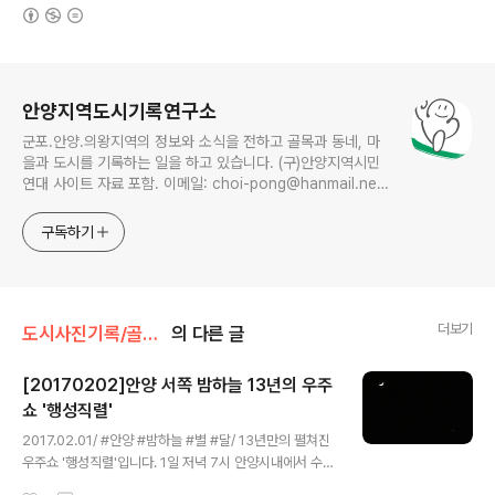
(새창열림)
로그 정보
안양지역도시기록연구소
군포.안양.의왕지역의 정보와 소식을 전하고 골목과 동네, 마
을과 도시를 기록하는 일을 하고 있습니다. (구)안양지역시민
연대 사이트 자료 포함. 이메일: choi-pong@hanmail.net
연락처: 010-3311-1001 최병렬
구독하기
더보기
도시사진기록/골목풍경
의 다른 글
[20170202]안양 서쪽 밤하늘 13년의 우주
쇼 '행성직렬'
글 내용
2017.02.01/ #안양 #밤하늘 #별 #달/ 13년만의 펼쳐진
우주쇼 '행성직렬'입니다. 1일 저녁 7시 안양시내에서 수리
산 방향인 서쪽 밤하늘에 육안으로도 보이는 달과 화성, 금