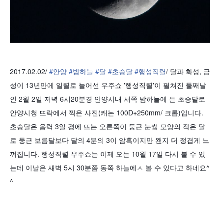
2017.02.02/
#
안양
#
밤하늘
#
달
#
초승달
#
행성직렬
/ 달과 화성, 금
성이 13년만에 일렬로 늘어선 우주쇼 '행성직렬'이 펼쳐진 둘째날
인 2월 2일 저녁 6시20분경 안양시내 서쪽 밤하늘에 든 초승달로
안양시청 뜨락에서 찍은 사진(캐논 100D+250mm/ 크롭)입니다.
초승달은 음력 3일 경에 뜨는 오른쪽이 둥근 눈썹 모양의 작은 달
로 둥근 보름달보다 달의 4분의 3이 암흑이지만 왠지 더 정겹게 느
껴집니다. 행성직렬 우주쇼는 이제 오는 10월 17일 다시 볼 수 있
는데 이날은 새벽 5시 30분쯤 동쪽 하늘에ㅅ 볼 수 있다고 하네요^
^