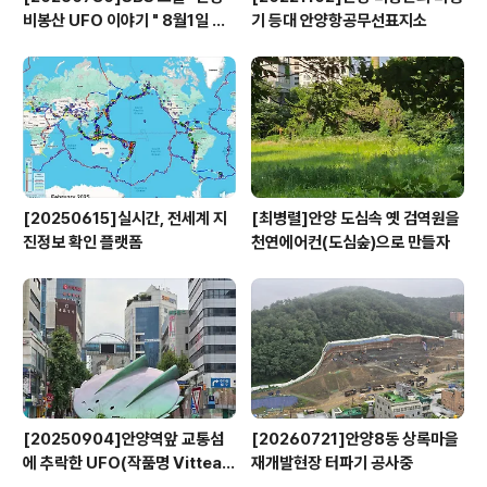
비봉산 UFO 이야기 " 8월1일 방
기 등대 안양항공무선표지소
영
[20250615]실시간, 전세계 지
[최병렬]안양 도심속 옛 검역원을
진정보 확인 플랫폼
천연에어컨(도심숲)으로 만들자
[20250904]안양역앞 교통섬
[20260721]안양8동 상록마을
에 추락한 UFO(작품명 Vitteau
재개발현장 터파기 공사중