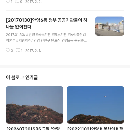
1
0
2017. 2. 2.
성이 일렬로 늘어선 모습을 사진에 담았습니다. 사진 왼쪽
위에 환한 초승달이 보이고 사진 아래 오른쪽에 반짝이는
별이 금성이고 그 중간에 보일듯 말듯한 옅은 빛이 화성입
[20170130]안양6동 정부 공공기관들이 하
니다. 가장 멀리 떨어진 화성은 평소 육안으로 관측할 수 없
는데 겨울철에는 밤 하늘이 맑아서 맨눈으로도 볼 수 있다
나둘 없어진다
글 내용
고 하네요. 우주쇼는 2일 저녁에 다시 볼수 있는데 달과 별
2017.01.30/ #안양 #공공기관 #정부기관 #농림축산검
간의 간격은 1일보다 더 벌어진답니다. 관측은 일몰직후인
역본부 #지방이전/ 안양 만안구 원도심 안양6동 농림축산
오후6시부터 9시까지 볼 수 있습니다. 밤 9시 이후에는 지
검역본부(국립수의과학검역원-안양시가 매입)앞에 있던
평선 너머로 사라져 볼 수 없지요. 우주쇼 '행성직렬'은 오
0
1
2017. 2. 1.
국립식물검역원, 국립수산물품질검사원, 국립종자원 3개
는 10월..
의 건물중 국립식물검역원 건물이 어느날 없어졌다. 정부
의 수도권 공공기관 지방이전 정책에 따라 안양시 만안구
도심 한복판의 국립수의과학검역원은 안양시가 매입해 잔
금을 완납하는 2018년 안양시 소유가 될 예정으로 안양시
이 블로그 인기글
는 경기도시공사와 함께 활용방안을 찾고 있다. 검역원앞
에는 국립농산물품질관리원, 국립식물검역원, 국립종자원
이 있는데 정부는 그동안 일반 매각을 추진하다 성사되지
않자 온비드를 통해 재차 매각을 추진한 결과 매각이 완료
됨에 따라 안양 만안구 원도심 지도가 새로 그려질 전망이
다.
[20260730]SBS 그알 "안양
[20221102]안양 비봉산의 비행