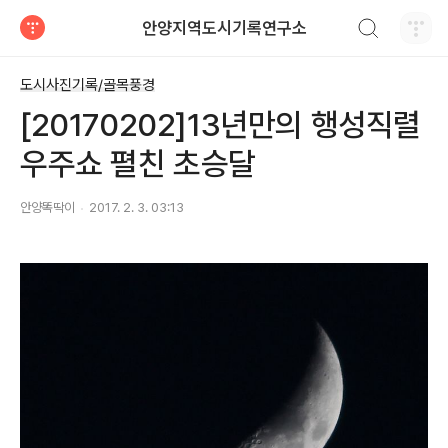
검색하기
안양지역도시기록연구소
티스토리
도시사진기록/골목풍경
[20170202]13년만의 행성직렬
우주쇼 펼친 초승달
안양똑딱이
2017. 2. 3. 03:13