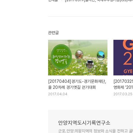
관련글
[20170404]경기도-경기문화재단,
[201703
올 20차례 경기옛길 걷기대회
영화제 '20
경기필름스
2017.04.04
2017.03.25
안양지역도시기록연구소
군포.안양.의왕지역의 정보와 소식을 전하고 골