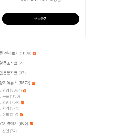
구독하기
류 전체보기
(11138)
알퐁소자료
(21)
민운동자료
(37)
양지역뉴스
(5572)
안양
(3064)
군포
(1150)
의왕
(759)
지역
(375)
정보
(219)
양지역얘기
(806)
성명
(74)