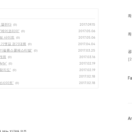
최
최
근
에 열린다
글
2017.09.15
(0)
과
 '에어코리아'
2017.05.06
(0)
인
최
정보 사이트
2017.05.06
(0)
기
글
 경기옛길 걷기대회
2017.04.04
(0)
7 경기필름스쿨페스티발'
2017.03.25
(0)
공
 개최
2017.03.16
(0)
[
yty'
2017.02.19
(0)
바람지도'
2017.02.19
(0)
2017.02.18
페
F
이
오브사이트'
2017.02.18
(0)
스
북
트
위
터
플
러
Ar
그
인
서 보는 지구와 우주