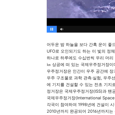
어두운 밤 하늘을 보다 간혹 운이 좋으
UFO로 오인되기도 하는 이 빛의 정
하나로 하루에도 수십번씩 우리 머리 위
㎞ 상공에 떠 있는 국제우주정거장이
우주정거장은 인간이 우주 공간에 장
우주 구조물로 과학 관측·실험, 우주선
에 기지를 건설할 수 있는 전초 기지
정거장은 국제우주정거장(ISS)과 톈궁
국제우주정거장(International Spac
각국이 참여하여 1998년에 건설이 
2010년까지 완공되어 2016년까지