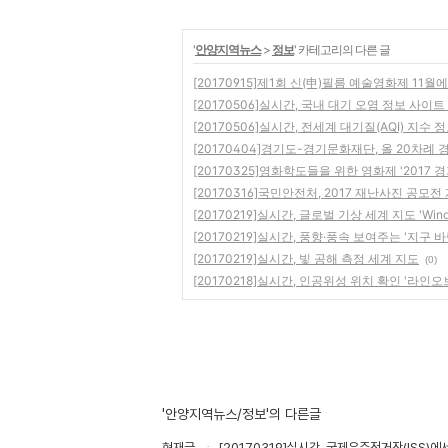
'
안양지역뉴스
>
정보
' 카테고리의 다른 글
[20170915]제1회 신(申)필름 예술영화제 11월
[20170506]실시간, 국내 대기 오염 정보 사이트
[20170506]실시간, 전세계 대기질(AQI) 지수 
[20170404]경기도-경기문화재단, 올 20차례
[20170325]영화학도들을 위한 영화제 '201
[20170316]국민안전처, 2017 재난사진 공모전
[20170219]실시간, 글로벌 기상 세계 지도 'Wind
[20170219]실시간, 풍향·풍속 보여주는 '지구 
[20170219]실시간, 빛 공해 측정 세계 지도
(0)
[20170218]실시간, 인공위성 위치 확인 '라인
'안양지역뉴스/정보'의 다른글
현재글
[20170319]실시간, 국제우주정거장(ISS)에