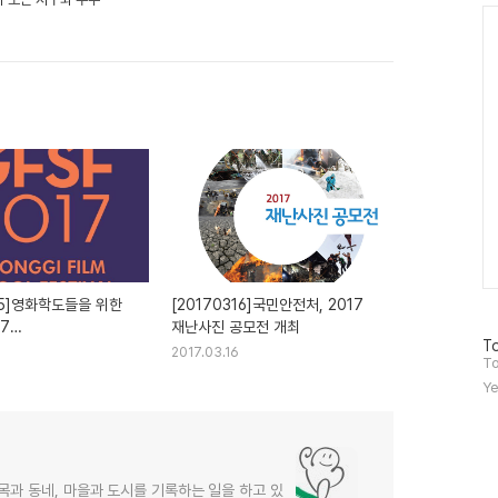
Ca
25]영화학도들을 위한
[20170316]국민안전처, 2017
17
재난사진 공모전 개최
방
To
쿨페스티발'
2017.03.16
문
To
자
Ye
수
목과 동네, 마을과 도시를 기록하는 일을 하고 있