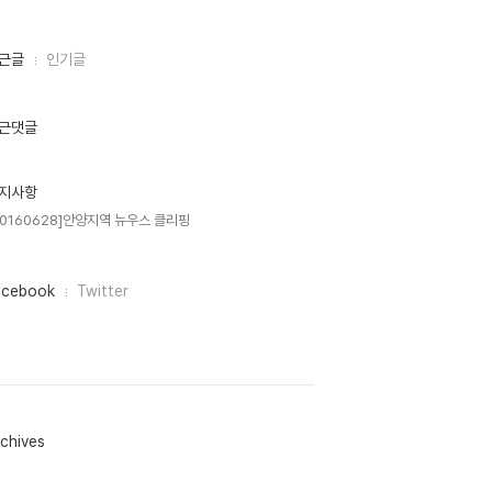
근글
인기글
근댓글
지사항
20160628]안양지역 뉴우스 클리핑
acebook
Twitter
chives