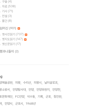
구술
(4)
자료
(538)
기사
(71)
전설
(3)
물건
(8)
임머신
(901)
옛사진읽기
(737)
옛지도읽기
(147)
옛신문읽기
(17)
행과나들이
(2)
ag
양예술공원,
의왕,
수리산,
의왕시,
닐미샬로프,
왕소방서,
안양탐사대,
안양,
안양유원지,
안양천,
포문화재단,
FC안양,
석수동,
기록,
군포,
정진원,
억,
안양시,
군포시,
1968년,