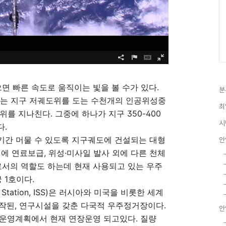
면 빠른 속도로 움직이는 빛을 볼 수가 있다.
분
체는 지구 저궤도위를 도는 수천개의 인공위성중
최
를 지나친다. 그중에 하나가 지구 350-400
시
다.
기간 머물 수 있도록 지구궤도에 건설되는 대형
안
에 연료보급, 위성·미사일 발사 외에 다른 천체
로서의 역할도 하는데 현재 사용되고 있는 우주
 1호이다.
e Station, ISS)은 러시아와 미국을 비롯한 세계
시작된, 연구시설을 갖춘 다국적 우주정거장이다.
안
는 운영계획에서 현재 연장운영 되고있다. 질량