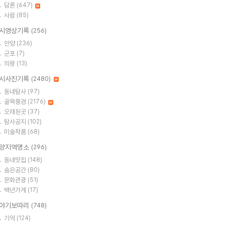
담론
(647)
사람
(85)
시영상기록
(256)
안양
(236)
군포
(7)
의왕
(13)
시사진기록
(2480)
동네탐사
(97)
골목풍경
(2176)
오래된곳
(37)
탐사공지
(102)
미술작품
(68)
양지역명소
(296)
동네맛집
(148)
숨은공간
(80)
문화관광
(51)
백년가게
(17)
야기보따리
(748)
기억
(124)