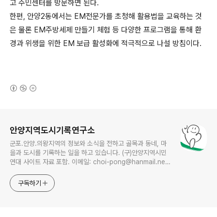
고 주민센터를 방문하면 된다.
한편, 안양2동에서는 EM전문가를 초청해 활용법을 교육하는 것
은 물론 EM주방세제 만들기 체험 등 다양한 프로그램을 통해 환
경과 위생을 위한 EM 보급 활성화에 적극적으로 나설 방침이다.
(새창열림)
로그 정보
안양지역도시기록연구소
군포.안양.의왕지역의 정보와 소식을 전하고 골목과 동네, 마
을과 도시를 기록하는 일을 하고 있습니다. (구)안양지역시민
연대 사이트 자료 포함. 이메일: choi-pong@hanmail.net
연락처: 010-3311-1001 최병렬
구독하기