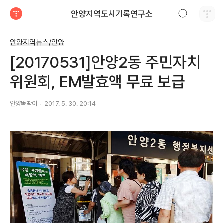
검색하기
안양지역도시기록연구소
티스토리
안양지역뉴스/안양
[20170531]안양2동 주민자치
위원회, EM발효액 무료 보급
안양똑딱이
2017. 5. 30. 20:14