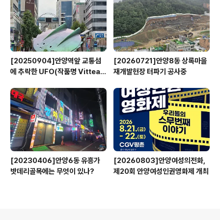
[20250904]안양역앞 교통섬
[20260721]안양8동 상록마을
에 추락한 UFO(작품명 Vitteau
재개발현장 터파기 공사중
x)
[20230406]안양6동 유흥가
[20260803]안양여성의전화,
밧데리골목에는 무엇이 있나?
제20회 안양여성인권영화제 개최