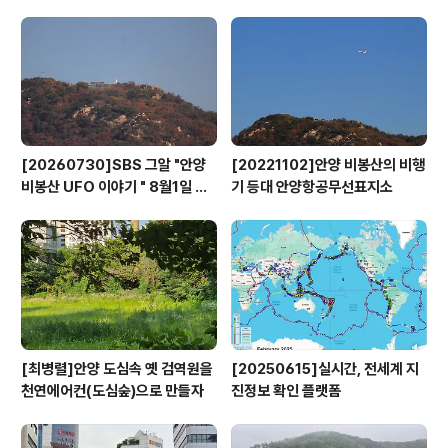
감! 타악 퀴즈, 여름을 미리 체험하는 열정적인 삼바 무대까
지 타악기의 신명나고 화려한 리듬과 음악을 들을 수 있다.
공연의 관람료는 전석 5,000원이며, 예매는 안양문화예술
재단 홈페이지(w..
[20260730]SBS 그알 "안양
[20221102]안양 비봉산의 비행
비봉산 UFO 이야기 " 8월1일 방
기 등대 안양항공무선표지소
영
[최병렬]안양 도심속 옛 검역원을
[20250615]실시간, 전세계 지
천연에어컨(도심숲)으로 만들자
진정보 확인 플랫폼