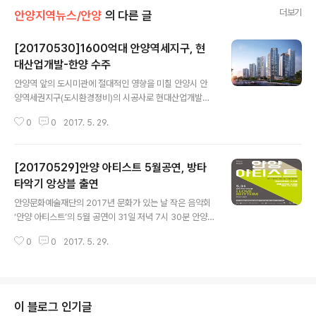
더보기
안양지역뉴스/안양
의 다른 글
[20170530]1600억대 안양역세지구, 현
대산업개발-한양 수주
글 내용
안양역 앞의 도시미관에 절대적인 영향을 미칠 안양시 안
양역세권지구(도시환경정비)의 시공사로 현대산업개발과
한양 컨소시엄이 결정됐다. 안양역세권지구 도시환경정비
0
0
2017. 5. 29.
사업조합(조합장 이종구)은 지난 27일 오후 2시 안양 왕궁
예식장에서 가진 시공자 선정을 위한 조합원총회에서 지난
4월 21일 시공자 입찰에 최종적으로 응찰한 기호 1번 현대
[20170529]안양 아티스트 5월공연, 방타
산업개발-한양 컴소시엄(프리미엄사업단)과 기호 2번 한
라 가운데 ‘프리미엄사업단’이 다수 조합원들의 지지를 받
타악기 앙상블 출연
글 내용
아 안양역세권지구 도시환경정비사업의 시공권(지분 현대
안양문화예술재단의 2017년 문화가 있는 날 작은 음악회
산업개발 60%, 한양 40%)을 따냈다. 안양역세권지구 도
‘안양 아티스트’의 5월 공연이 31일 저녁 7시 30분 안양
시환경정비사업은 경기도 안양시 만안구 안양동 841-5번
아트센터 수리홀에서 열린다. ‘안양 아티스트’는 우리지역
지 일대에 지하 3~지상 34층 8개동 총 888세대를 건설
0
0
2017. 5. 29.
예술가들로 구성되어 오페라·앙상블·뮤지컬·합창 등 다양
하는 공사로, 총 공사비는 1557억원으로 일반..
한 음악을 들을 수 있는 공연으로, 이번 5월에는 국내 정상
의 타악 전문 연주자들로 구성된 ‘방타타악기 앙상블’이 출
연한다. 이번 공연에는 ‘I LOVE RHYTHM’이라는 타이틀
아래, 열대 아프리카의 원초적인 리듬과 멜로디가 인상적
이 블로그 인기글
인 음악부터 새롭게 편곡한 피아졸라의 탱고 음악, 청중 공