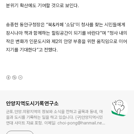
분위기 확산에도 기여할 것으로 보인다.
송종헌 동안구청장은 “북&카페 ‘소담’이 청사를 찾는 시민들에게
잠시나마 책과 함께하는 힐링공간이 되기를 바란다”며 “청사 내의
작은 변화가 인문도시와 제2의 안양 부흥을 위한 움직임으로 이어
지기를 기대한다”고 전했다.
(새창열림)
로그 정보
안양지역도시기록연구소
군포.안양.의왕지역의 정보와 소식을 전하고 골목과 동네, 마
을과 도시를 기록하는 일을 하고 있습니다. (구)안양지역시민
연대 사이트 자료 포함. 이메일: choi-pong@hanmail.net
연락처: 010-3311-1001 최병렬