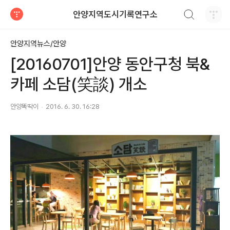
검색하기
안양지역도시기록연구소
티스토리
안양지역뉴스/안양
[20160701]안양 동안구청 북&
카페 소담(笑談) 개소
안양똑딱이
2016. 6. 30. 16:28