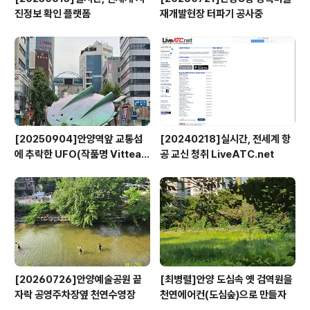
진정보 확인 플랫폼
재개발현장 터파기 공사중
[20250904]안양역앞 교통섬
[20240218]실시간, 전세계 항
에 추락한 UFO(작품명 Vitteau
공 교신 청취 LiveATC.net
x)
[20260726]안양예술공원 끝
[최병렬]안양 도심속 옛 검역원을
자락 공영주차장옆 천연수영장
천연에어컨(도심숲)으로 만들자