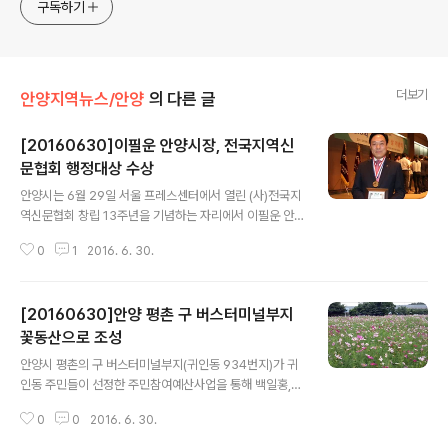
구독하기
더보기
안양지역뉴스/안양
의 다른 글
[20160630]이필운 안양시장, 전국지역신
문협회 행정대상 수상
글 내용
안양시는 6월 29일 서울 프레스센터에서 열린 (사)전국지
역신문협회 창립 13주년을 기념하는 자리에서 이필운 안
양시장이 행정대상을 수상했다고 밝혔다. 안양시에 따르면
0
1
2016. 6. 30.
이 시장은 지난 2014년 7월 민선 제8대 안양시장으로 취
임, 2년 동안 열린시장실을 비롯해 각 계층을 대상으로 한
진심토크 프로그램으로 시민과의 소통을 강화하고, 안양5
[20160630]안양 평촌 구 버스터미널부지
동 냉천지구 주거환경개선사업 추진 등 지역간 불균형 해
소를 위해 힘을 모으는가 하면, 미래발전을 도모할 신 성장
꽃동산으로 조성
글 내용
동력 창출에도 노력을 기울였다고 밝혔다. 특히 금년 들어
안양시 평촌의 구 버스터미널부지(귀인동 934번지)가 귀
서는 제2의 안양부흥 원년임을 선포해 특성화된 권역별 발
인동 주민들이 선정한 주민참여예산사업을 통해 백일홍,
전계획 수립, 첨단창조산업육성, 사람중심의 인문도시 조
코스모스, 해바라기 3종의 꽃이 만발한 그야말로 ‘꽃대
성, 맞춤형 도시재생사업 추진, 안양천 명소화 사업 추진을
0
0
2016. 6. 30.
궐’이란 말이 어울릴 멋진 꽃동산으로 변신했다. 안양시는
주력사업으로 정해 매진하는 중이다. 이같..
18,353㎡(5천6백여평) 면적의 이곳에 포토존, 의자, 안