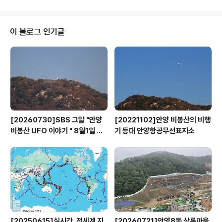
내판, 식생매트 등의 편의시설도 갖춘 꽃동산으로 조성하
는 공사를 마무리해 오는 7월1일부터 시민에게 개방한다.
개방시간은 오전 9시부터 오후 6시까지이며 가을에는 메
이 블로그 인기글
밀꽃 등을 추가 파종할 계획이다. 당초 이곳은 시외버스터
미널 건립이 무산되면서 오랫동안 공터로 방치돼, 불법경
작 등으로 인한 미관저해와 악취 등으로 민원이 끊이지 않
아 주민들의 주민참여예산사업 선정 과정을 통해 시는 부
지 소유주인 LH와 토지사용 협의를 거쳐 금년 4..
[20260730]SBS 그알 "안양
[20221102]안양 비봉산의 비행
비봉산 UFO 이야기 " 8월1일 방
기 등대 안양항공무선표지소
영
[20250615]실시간, 전세계 지
[20260721]안양8동 상록마을