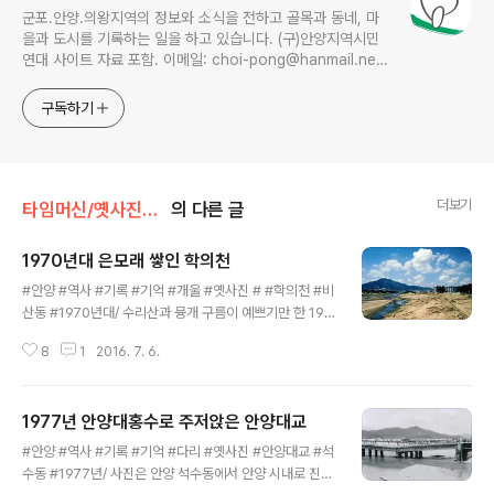
군포.안양.의왕지역의 정보와 소식을 전하고 골목과 동네, 마
을과 도시를 기록하는 일을 하고 있습니다. (구)안양지역시민
연대 사이트 자료 포함. 이메일: choi-pong@hanmail.net
연락처: 010-3311-1001 최병렬
구독하기
더보기
타임머신/옛사진읽기
의 다른 글
1970년대 은모래 쌓인 학의천
글 내용
#안양 #역사 #기록 #기억 #개울 #옛사진 # #학의천 #비
산동 #1970년대/ 수리산과 뮹개 구름이 예쁘기만 한 197
0년대 중반의 학의천 비산동 인근 풍경입니다. 당시 학의
8
1
2016. 7. 6.
천에서 안양천이 만나는 쌍개울까지는 은모래가 쫘악 깔렸
을 만큼 물도 맑고 수량도 많아 어이들이 방과후 천변에 모
여 모래성도 쌓고, 송사리에 모래무치를 잡으며 노느라 정
1977년 안양대홍수로 주저앉은 안양대교
신 없었지요. 당시 안양천에 물이 많았던 이유는 지금은 평
글 내용
촌신도시가 들어선 벌판이 당시에는 아주 드넓은 대규모
‪#‎안양‬ ‪#‎역사‬ ‪#‎기록‬ ‪#‎기억‬ ‪#‎다리‬ ‪#‎옛사진‬ ‪#‎안양대교‬ ‪#‎석
논이었지요. 당시 평촌뻘이 엄청난 양의 물은 머금고 있는
수동‬ ‪#‎1977년‬/ 사진은 안양 석수동에서 안양 시내로 진입
저수지의 역할을 했기 때문이 아닐까 싶습니다. 그 땅이 콘