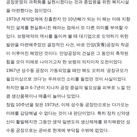
공장운영의 과학화를 실현시켰다는 것과 종업원을 위한 복지시설
을 마련했다는 점이었다.
1973년 제약업계에 진출한지 만 10년째가 되는 이 해는 미래 지향
적인 설계를 현실화시킨 해라는 점에서 또 다른 의미를 부여할 수
있다. 보령제약의
역사를 돌이켜 볼 때 대기업으로 도약하기 위한
발판을 마련해주었던 결정적인 사건, 바로 안양(安養)공장의 착공
이 이루어진 해였던 것이다. 안양공장의 건설은 그 동안의 축적된
힘을 모아 미래로 나아가고자 한 보령의 의지이자 도전이었다.
1967년 성수동 공장이 가동되었을 때만 해도 오히려 ‘공장규모가
필요이상으로 크다’는 우려섞인 소리를 들었던 것이 사실이었다.
하지만 불과 6-7년이 지나자 공장 증설의 필요성을 피부로 느낄 만
큼 생산품목이나 매출이 늘어나 있었다.
창립 10주년을 맞은 1973년, 이제 성수동 공장만으로는 다가오는
미래를 감당해낼 수 없다는 것이 내 판단이었다. 특히 장차 신약생
산이 활발해지면 그동안 생약 일변도의 생산체제를 유지해왔던 성
수동 공장으로는 곧바로 한계에 부닥칠 수밖에 없었다.