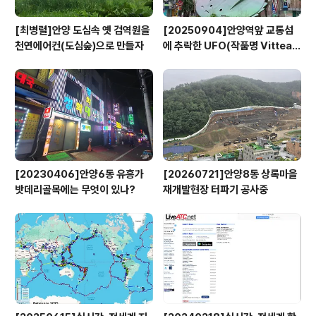
[최병렬]안양 도심속 옛 검역원을
[20250904]안양역앞 교통섬
천연에어컨(도심숲)으로 만들자
에 추락한 UFO(작품명 Vitteau
x)
[20230406]안양6동 유흥가
[20260721]안양8동 상록마을
밧데리골목에는 무엇이 있나?
재개발현장 터파기 공사중