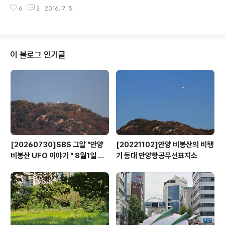
하는 중앙로의 안양대교로 1977년 안양 전역을 휩쓸고 지
크리트로 덮이면서 하천에 흐르던 물은 점차 없어지고, 이
6
2
2016. 7. 5.
나간 대홍수로 인해 주저앉은 모습이다. 1977년 7월 8일
제는 하류쪽 하수처리장에서 정수처리한 물을 상류로 끌어
부터 9일까지 안양에 내린 비는 무려 467.2mm로 기상청
올려 흘려 보내는 찝찝한 물을 보며..
창설이래 최대의 강우량을 기록하면서 이재민 6만명에 사
망, 실종자 288명이라는 엄청난 인명피해를 입혀 안양 대
홍수라 쓰여지고 있다. 당시 안양대교뿐 아니라 안양철교
이 블로그 인기글
도 일부 파손돼 경부선.혼남선 등 철길이 일시 막혔고, 안양
임곡교(수푸루지다리)는 끊어지는 등 당시 피해는 엄청났
다. 특히 안양읍내는 수리산 자락에서 해일처럼 밀려드는
유수량으로 온 도시가 물에 잠겼으며..
[20260730]SBS 그알 "안양
[20221102]안양 비봉산의 비행
비봉산 UFO 이야기 " 8월1일 방
기 등대 안양항공무선표지소
영