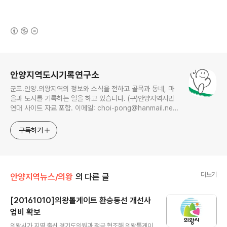
(새창열림)
로그 정보
안양지역도시기록연구소
군포.안양.의왕지역의 정보와 소식을 전하고 골목과 동네, 마
을과 도시를 기록하는 일을 하고 있습니다. (구)안양지역시민
연대 사이트 자료 포함. 이메일: choi-pong@hanmail.net
연락처: 010-3311-1001 최병렬
구독하기
더보기
안양지역뉴스/의왕
의 다른 글
[20161010]의왕톨게이트 환승동선 개선사
업비 확보
글 내용
의왕시가 지역 출신 경기도의원과 적극 협조해 의왕톨게이