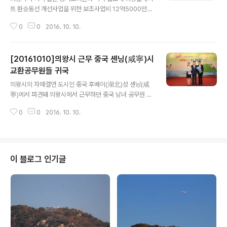
트 환승동선 개선사업을 위한 보조사업비 12억5000만원
을 확보하는 결실을 맺었다. 이 사업은 의왕톨게이트의 상
0
0
2016. 10. 10.
하행선 광역버스를 이용하는 시민의 환승동선을 개선해 이
용 편의성을 증진시켜 대중교통 이용룰을 높일 목적으로 2
013년부터 의왕시가 역점적으로 추진해 왔다. 의왕톨게이
[20161010]의왕시 근무 중국 셴닝(咸寧)시
트 광역버스 승강장은 하루 8300여명이 이용하는 시설이
지만 환승을 하려면 620m 이상의 거리를 이동해야 하는
교환공무원들 귀국
글 내용
불편으로 그동안 민원이 지속적으로 제기됐었다. 김상돈
의왕시의 자매결연 도시인 중국 후베이(湖北)성 셴닝(咸
도의원은 경기도와의 지속적인 협의로 당초 사업비 8억원
寧)에서 파견돼 의왕시에서 근무하던 중국 남녀 공무원 두
을 확보한 데 이어 경기도 경관심의위에 엘리베이터와 캐
명이 6개월간의 교류근무를 마치고 10일 중국으로 복귀했
노피 설치를 요청, 늘어난 사업비 4억5000만원을 추가로
0
0
2016. 10. 10.
다. 비에화중(別華中, 남‧33) 셴닝인민정부 종합과장과
확보했다. 이에 따라 이 사업은 올해 말 준공을 목..
왕량(汪亮, 여‧45) 재무국 부주임은 지난 4월부터 의왕시
에 파견돼 근무했다. 이들은 그동안 의왕시 행정지원과와
기업지원과, 기획예산과 등에서 행정 및 경제 분야 등 업무
를 익혔다. 이 기간 동안 지역 주요시설물 견학, 생활문화
이 블로그 인기글
체험, 축제 및 주요행사 참가 등의 기회를 가졌다. 또, 중국
어 강좌를 개설, 시청 직원들 사이에 중국어 학습열풍을 일
으키기도 했다. 우호증진과 상호이해 확대라는 교환근무
취지에 맞게 이들은 문화 및 인적교류에도 기여해 5월 의
왕시 체육회의 셴닝 방문, 5월..