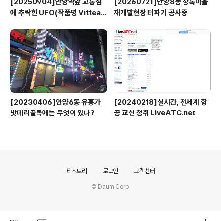
[20250904]안양역앞 교통섬
[20260721]안양8동 상록마을
에 추락한 UFO(작품명 Vitteau
재개발현장 터파기 공사중
x)
[20230406]안양6동 유흥가
[20240218]실시간, 전세계 항
밧데리골목에는 무엇이 있나?
공 교신 청취 LiveATC.net
의안내
티스토리
로그인
고객센터
© Daum Corp.