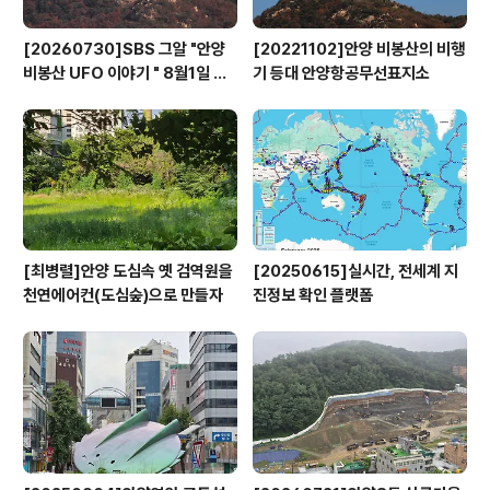
[20260730]SBS 그알 "안양
[20221102]안양 비봉산의 비행
비봉산 UFO 이야기 " 8월1일 방
기 등대 안양항공무선표지소
영
[최병렬]안양 도심속 옛 검역원을
[20250615]실시간, 전세계 지
천연에어컨(도심숲)으로 만들자
진정보 확인 플랫폼