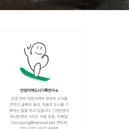
안양지역도시기록연구소
군포.안양.의왕지역의 정보와 소식을
전하고 골목과 동네, 마을과 도시를 기
록하는 일을 하고 있습니다. (구)안양지
역시민연대 사이트 자료 포함. 이메일:
choi-pong@hanmail.net 연락처:
010-3311-1001 최병렬