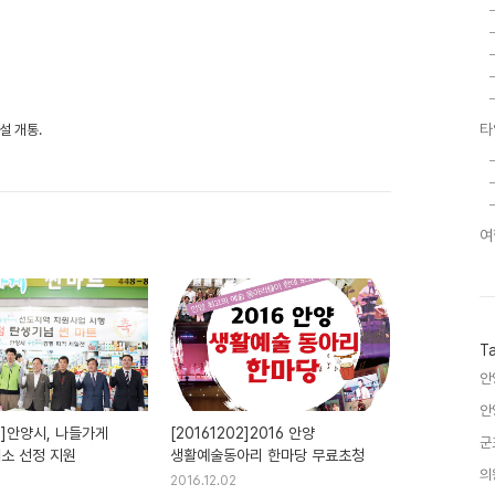
타
설 개통.
여
T
안
안
06]안양시, 나들가게
[20161202]2016 안양
군
개소 선정 지원
생활예술동아리 한마당 무료초청
의
2016.12.02