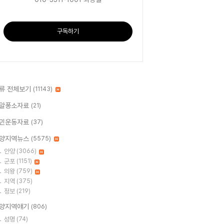
구독하기
류 전체보기
(11143)
알퐁소자료
(21)
민운동자료
(37)
양지역뉴스
(5575)
안양
(3066)
군포
(1151)
의왕
(759)
지역
(375)
정보
(219)
양지역얘기
(806)
성명
(74)