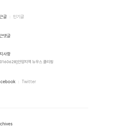
근글
인기글
근댓글
지사항
20160628]안양지역 뉴우스 클리핑
acebook
Twitter
chives