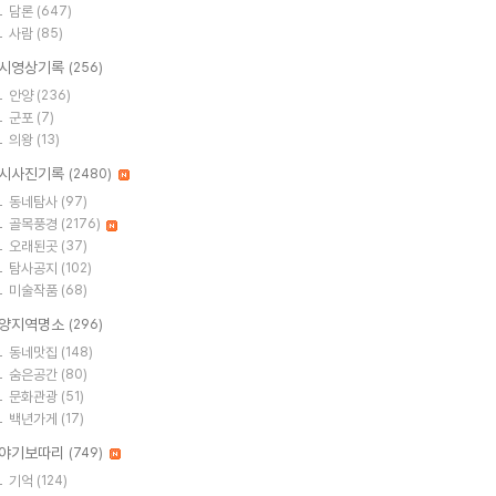
담론
(647)
사람
(85)
시영상기록
(256)
안양
(236)
군포
(7)
의왕
(13)
시사진기록
(2480)
동네탐사
(97)
골목풍경
(2176)
오래된곳
(37)
탐사공지
(102)
미술작품
(68)
양지역명소
(296)
동네맛집
(148)
숨은공간
(80)
문화관광
(51)
백년가게
(17)
야기보따리
(749)
기억
(124)