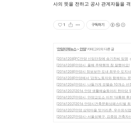
사의 뜻을 전하고 공사 관계자들을 격
1
구독하기
'
안양지역뉴스
>
안양
' 카테고리의 다른 글
[20161208]FC안양 신임단장에 송기찬씨 임명
(
[20161208]안양시, 올해 주택행정 참 잘했어요!
[20161208]안양시 정보보안 도내 최우수 도지
[20161208]안양에서 ‘감정노동자와 함께하는 
[20161206]안양시, 나들가게 모델숍 10개소 선
[20161202]2016 안양 생활예술동아리 한마당
[20161202]안양시, 안양교도소 이전 '대통령 후
[20161202]2016 안양시건축문화상페스티벌 
[20161202]안양 삼막마을 맛거리촌, 우수외
[20161202]안양시-서울성북구, 김중업 건축자