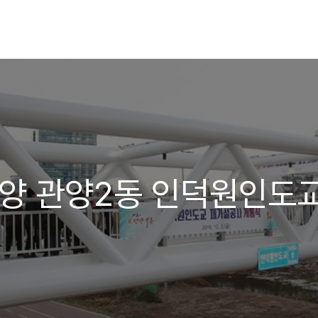
]안양 관양2동 인덕원인도