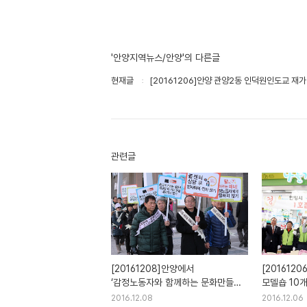
'안양지역뉴스/안양'의 다른글
현재글
[20161206]안양 관양2동 인덕원인도교 재가
관련글
[20161208]안양에서
[201612
‘감정노동자와 함께하는 문화만들기'
모델숍 10
캠페인
2016.12.08
2016.12.06