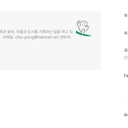
최
최
근
글
과
목과 동네, 마을과 도시를 기록하는 일을 하고 있
인
최
메일: choi-pong@hanmail.net 연락처:
기
글
공
[
페
F
이
스
북
트
위
터
플
러
Ar
그
인