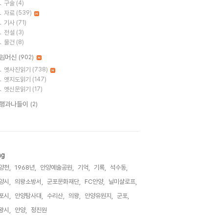
구술
(4)
자료
(539)
기사
(71)
전설
(3)
물건
(8)
임머신
(902)
옛사진읽기
(738)
옛지도읽기
(147)
옛신문읽기
(17)
행과나들이
(2)
ag
양천,
1968년,
안양예술공원,
기억,
기록,
석수동,
양시,
의왕소방서,
군포문화재단,
FC안양,
닐미샬로프,
포시,
안양탐사대,
수리산,
의왕,
안양유원지,
군포,
왕시,
안양,
정진원,