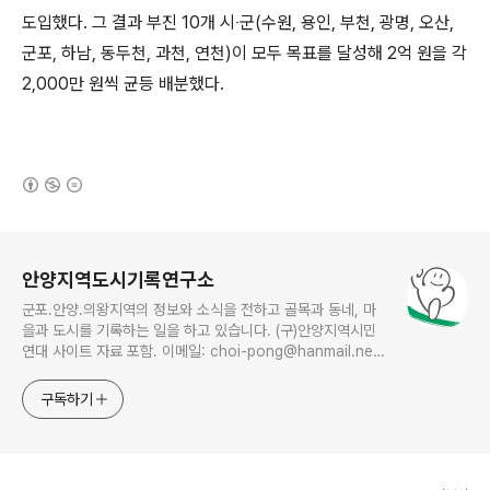
도입했다. 그 결과 부진 10개 시‧군(수원, 용인, 부천, 광명, 오산,
군포, 하남, 동두천, 과천, 연천)이 모두 목표를 달성해 2억 원을 각
2,000만 원씩 균등 배분했다.
(새창열림)
로그 정보
안양지역도시기록연구소
군포.안양.의왕지역의 정보와 소식을 전하고 골목과 동네, 마
을과 도시를 기록하는 일을 하고 있습니다. (구)안양지역시민
연대 사이트 자료 포함. 이메일: choi-pong@hanmail.net
연락처: 010-3311-1001 최병렬
구독하기