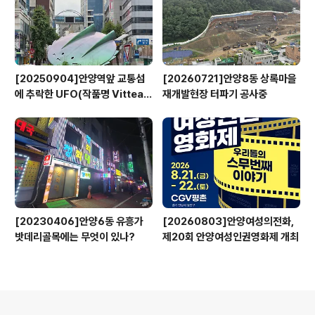
[20250904]안양역앞 교통섬
[20260721]안양8동 상록마을
에 추락한 UFO(작품명 Vitteau
재개발현장 터파기 공사중
x)
[20230406]안양6동 유흥가
[20260803]안양여성의전화,
밧데리골목에는 무엇이 있나?
제20회 안양여성인권영화제 개최
의안내