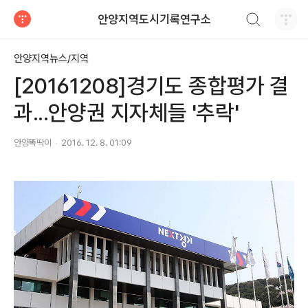
검색하기
안양지역도시기록연구소
티스토리
안양지역뉴스/지역
[20161208]경기도 종합평가 결
과...안양권 지자체들 '추락'
안양똑딱이
2016. 12. 8. 01:09