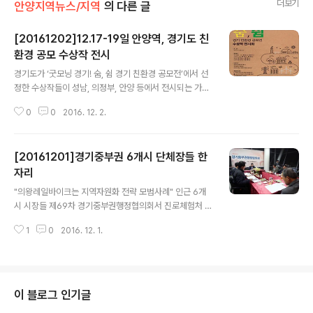
더보기
안양지역뉴스/지역
의 다른 글
[20161202]12.17-19일 안양역, 경기도 친
환경 공모 수상작 전시
글 내용
경기도가 ‘굿모닝 경기! 숨, 쉼 경기 친환경 공모전’에서 선
정한 수상작들이 성남, 의정부, 안양 등에서 전시되는 가운
데 안양에서는 오는 12월 17~19일 안양역에서 진행된다.
0
0
2016. 12. 2.
경기도가 지난 10월 12일부터 11월 20일까지 진행된 굿
모닝 경기! 숨, 쉼 경기 친환경 공모전에는 UCC 부문 349
개, 아이디어 체험수기ㆍ제안 부문 665개, 포스터ㆍ표어
[20161201]경기중부권 6개시 단체장들 한
등 모두 3개 부문에서 2142개 등 총 2974개의 작품이 출
품돼 2차례의 심사를 거친 결과 총 36점을 최종 선정했다.
자리
글 내용
UCC 부문 대상은 ‘자연은 다시 살 수 없습니다’를 발표한
"의왕레일바이크는 지역자원화 전략 모범사례" 인근 6개
인영주 씨에게 돌아갔다. 이 작품은 사람들이 환경오염의
시 시장들 제69차 경기중부권행정협의회서 진로체험처 공
심각성은 인지하고 있으나 실천하지 않는다는 메시지를 담
유 합의, 호수열차 시승 경기도 중부권 도시의 지자체장들
은 영상으로 생활 속 환경보전 활동의 필요성을 전하고 있
1
0
2016. 12. 1.
이 모여 지역 행정 현안을 논의하고 협력방안을 모색하는
다. ..
제69차 경기중부권행정협의회(회장 양기대 광명시장)가
29일 오후 의왕시 부곡동 조류생태과학관에서 열렸다. 양
기대 광명시장 주재로 열린 이번 협의회에는 김성제 의왕
시장을 비롯해서 이필운 안양시장, 제종길 안산시장, 김윤
이 블로그 인기글
식 시흥시장, 김윤주 군포시장이 참가했다. 여섯 도시 시장