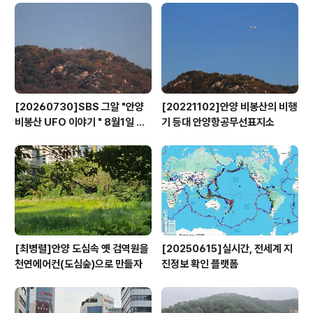
들은 이 자리에서 각 도시가 보유한 자유학기제 진로체험
처를 공유하기로 합의하고 다음 협의회에서 정식으로 다자
간 업무협약을 맺기로 의견을 모았다. 또, 단지조성사업지
구 내 주차장 무상귀속을 위한 제도를 개선해야 한다는 데..
[20260730]SBS 그알 "안양
[20221102]안양 비봉산의 비행
비봉산 UFO 이야기 " 8월1일 방
기 등대 안양항공무선표지소
영
[최병렬]안양 도심속 옛 검역원을
[20250615]실시간, 전세계 지
천연에어컨(도심숲)으로 만들자
진정보 확인 플랫폼