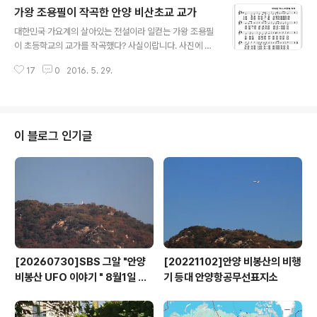
가왕 조용필이 작곡한 안양 비산초교 교가
탑이 세워진 원형 로터리에서 좌측길(삼원극장 방향) 초입
글 내용
에는 당시 유명세를 날렸던 대영카바레 건물(현재 짓다만
대한민국 가요계의 살아있는 전설이라 일컫는 가왕 조용필
철골조 빌딩)이 보이고 로터리 윗쪽으로 시외버스터미널과
이 초등학교의 교가를 작곡했다? 사실이랍니다. 사진에 보
그 위에 수암천이 흐르고 있고요. 사진 좌측 아랫쪽에는 안
는 것처럼 경기 안양시에 있는 비산초등학교의 교가를 작
양1번가로 들어가는 골복길도 보입니다. 당시 안양역은 1
17
0
2016. 5. 29.
곡했지요. 추적을 해보니 이 학교는 1978년에 설립되었는
호선 전철과 함께 완행열차와 무궁화, 통일호가 간혹 정차
데 교가가 없었답니다. 80년 무렵 마침 이 학교에 조용필
하던 아주 단촐한 역이었으나 2002년 2만..
씨의 조카(조수지)가 다녔는데 학교측의 부탁을 받고 198
3년 교가를 작곡해 주었다는 군요. 학교측에 따르면 작사
는 당시 학교 교장으로 부임한 '전정술 교장 선생님'이 글을
이 블로그 인기글
썼다고 합니다. 조용필씨는 조카 수지를 무척이나 아꼈는
데 그 애정은 일본 최고의 뮤지션들이 참여해 만들 10집 P
art I의 네번째 트랙의 '수지'(조수지 작곡으로 표기되어 있
지만 실제로는 조용필 작곡으로 저작권을 조카에게 선물했
을 정도라는군요
[20260730]SBS 그알 "안양
[20221102]안양 비봉산의 비행
비봉산 UFO 이야기 " 8월1일 방
기 등대 안양항공무선표지소
영