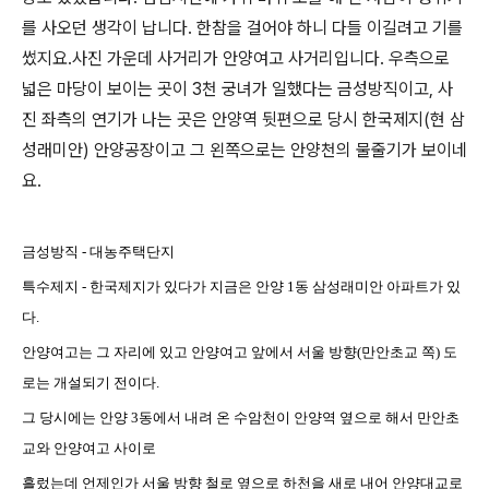
를 사오던 생각이 납니다. 한참을 걸어야 하니 다들 이길려고 기를
썼지요.사진 가운데 사거리가 안양여고 사거리입니다. 우측으로
넓은 마당이 보이는 곳이 3천 궁녀가 일했다는 금성방직이고, 사
진 좌측의 연기가 나는 곳은 안양역 뒷편으로 당시 한국제지(현 삼
성래미안) 안양공장이고 그 왼쪽으로는 안양천의 물줄기가 보이네
요.
금성방직 - 대농주택단지
특수제지 -
한국제지가 있다가 지금은 안양 1동 삼성래미안 아파트가 있
다.
안양여고는 그 자리에
있고 안양여고
앞에서
서울 방향(만안초교 쪽) 도
로는 개설되기 전이다.
그 당시에는 안양 3동에서 내려 온 수암천이 안양역 옆으로 해서 만안초
교와 안양여고 사이로
흘렀는데 언제인가 서울 방향 철로 옆으로 하천을 새로 내어 안양대교로