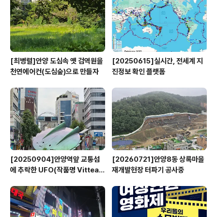
[최병렬]안양 도심속 옛 검역원을
[20250615]실시간, 전세계 지
천연에어컨(도심숲)으로 만들자
진정보 확인 플랫폼
[20250904]안양역앞 교통섬
[20260721]안양8동 상록마을
에 추락한 UFO(작품명 Vitteau
재개발현장 터파기 공사중
x)