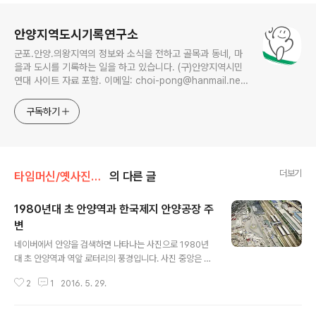
로그 정보
안양지역도시기록연구소
군포.안양.의왕지역의 정보와 소식을 전하고 골목과 동네, 마
을과 도시를 기록하는 일을 하고 있습니다. (구)안양지역시민
연대 사이트 자료 포함. 이메일: choi-pong@hanmail.net
연락처: 010-3311-1001 최병렬
구독하기
더보기
타임머신/옛사진읽기
의 다른 글
1980년대 초 안양역과 한국제지 안양공장 주
변
글 내용
네이버에서 안양을 검색하면 나타나는 사진으로 1980년
대 초 안양역과 역앞 로터리의 풍경입니다. 사진 중앙은 안
양역, 사진 윗쪽은 서울 방향으로 도로변에 시커멓게 보이
2
1
2016. 5. 29.
는 곳이 연탄공장, 안양역 우측에 보이는 곳은 1958년에
설립된 한국제지 안양공장의 모습이며, 안양역앞으로 서
울-수원간 1번 국도가 지나가고 있지요. 사진 중앙의 시계