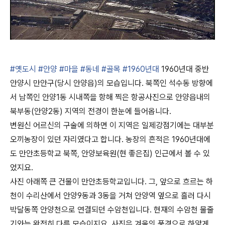
#옛도시
#안양
#마을
#동네
#골목
#1960년대
1960년대 중반
안양시 만안구(당시 안양읍)의 모습입니다. 북쪽인 석수동 방향에
서 남쪽인 안양1동 시내쪽을 항해 찍은 항공사진으로 안양읍내의
북부동(안양2동) 지역의 전경이 한눈에 들어옵니다.
변원신 어르신의 구술에 의하면 이 지역은 일제강점기에는 대부분
오끼농장이 있던 자리였다고 합니다. 농장의 흔적은 1960년대에
도 만안초등학교 북쪽, 안양보육원(현 좋은집) 인근에서 볼 수 있
었지요.
사진 아래쪽 큰 건물이 만안초등학교입니다. 그, 앞으로 흐르는 하
천이 수리산에서 안양9동과 3동을 거쳐 안양역 옆으로 흘러 다시
박달동쪽 안양천으로 연결되던 수암천입니다. 현재의 수암천 물줄
기와는 완전히 다른 모습이지요. 사진은 겨울의 풍경으로 하얗게