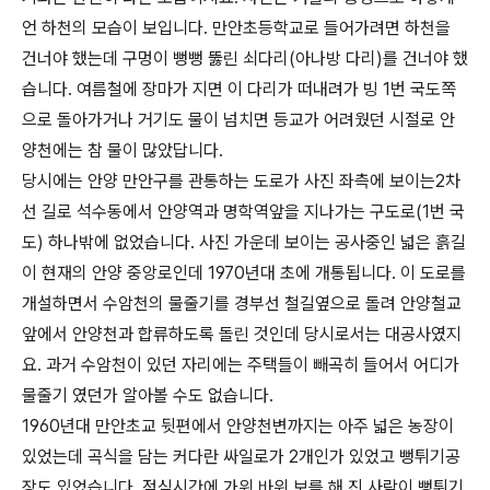
언 하천의 모습이
보입니다. 만안초등학교로 들어가려면 하천을
건너야 했는데 구멍이 뻥뻥 뚫린 쇠다리(아나방 다리)를 건너야 했
습니다. 여름철에 장마가 지면 이 다리가 떠내려가 빙 1번 국도쪽
으로 돌아가거나 거기도 물이 넘치면 등교가 어려웠던 시절로 안
양천에는 참 물이 많았답니다.
당시에는 안양 만안구를 관통하는 도로가 사진 좌측에 보이는2차
선 길로 석수동에서 안양역과 명학역앞을 지나가는 구도로(1번 국
도) 하나밖에 없었습니다. 사진 가운데 보이는 공사중인 넓은 흙길
이 현재의 안양 중앙로인데 1970년대 초에 개통됩니다. 이 도로를
개설하면서 수암천의 물줄기를 경부선 철길옆으로 돌려 안양철교
앞에서 안양천과 합류하도록 돌린 것인데 당시로서는 대공사였지
요. 과거 수암천이 있던 자리에는 주택들이 빼곡히 들어서 어디가
물줄기 였던가 알아볼 수도 없습니다.
1960년대 만안초교 뒷편에서 안양천변까지는 아주 넓은 농장이
있었는데 곡식을 담는 커다란 싸일로가 2개인가 있었고 뻥튀기공
장도 있었습니다. 점심시간에 가위 바위 보를 해 진 사람이 뻥튀기