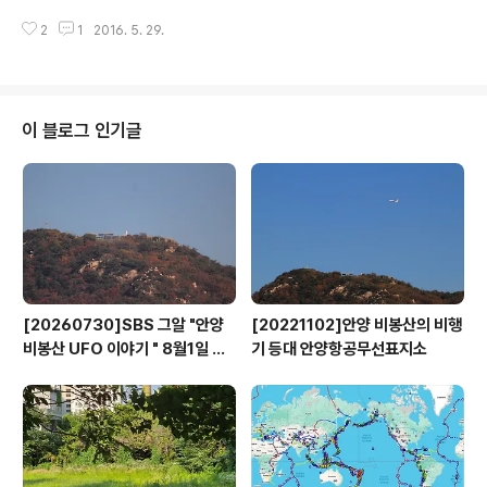
다시 박달동쪽 안양천으로 연결되던 수암천입니다. 현재의
양역, 사진 윗쪽은 서울 방향으로 도로변에 시커멓게 보이
수암천 물줄기와는 완전히 다른 모습이지요. 사진은 겨울
2
1
2016. 5. 29.
는 곳이 연탄공장, 안양역 우측에 보이는 곳은 1958년에
의 풍경으로 하얗게 언 하천의 모습..
설립된 한국제지 안양공장의 모습이며, 안양역앞으로 서
울-수원간 1번 국도가 지나가고 있지요. 사진 중앙의 시계
탑이 세워진 원형 로터리에서 좌측길(삼원극장 방향) 초입
에는 당시 유명세를 날렸던 대영카바레 건물(현재 짓다만
이 블로그 인기글
철골조 빌딩)이 보이고 로터리 윗쪽으로 시외버스터미널과
그 위에 수암천이 흐르고 있고요. 사진 좌측 아랫쪽에는 안
양1번가로 들어가는 골복길도 보입니다. 당시 안양역은 1
호선 전철과 함께 완행열차와 무궁화, 통일호가 간혹 정차
하던 아주 단촐한 역이었으나 2002년 2만..
[20260730]SBS 그알 "안양
[20221102]안양 비봉산의 비행
비봉산 UFO 이야기 " 8월1일 방
기 등대 안양항공무선표지소
영