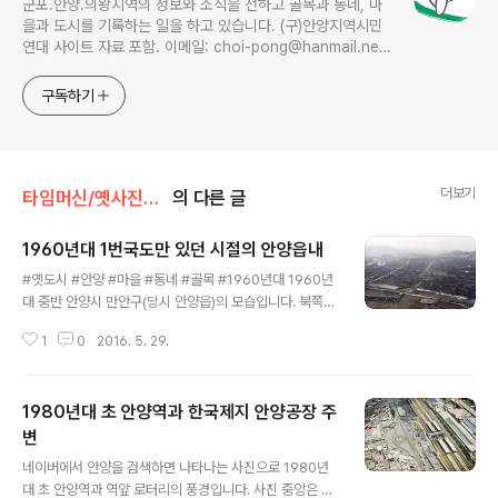
군포.안양.의왕지역의 정보와 소식을 전하고 골목과 동네, 마
을과 도시를 기록하는 일을 하고 있습니다. (구)안양지역시민
연대 사이트 자료 포함. 이메일: choi-pong@hanmail.net
연락처: 010-3311-1001 최병렬
구독하기
더보기
타임머신/옛사진읽기
의 다른 글
1960년대 1번국도만 있던 시절의 안양읍내
글 내용
#옛도시 #안양 #마을 #동네 #골목 #1960년대 1960년
대 중반 안양시 만안구(당시 안양읍)의 모습입니다. 북쪽인
석수동 방향에서 남쪽인 안양1동 시내쪽을 항해 찍은 항공
1
0
2016. 5. 29.
사진으로 안양읍내의 북부동(안양2동) 지역의 전경이 한눈
에 들어옵니다. 변원신 어르신의 구술에 의하면 이 지역은
일제강점기에는 대부분 오끼농장이 있던 자리였다고 합니
1980년대 초 안양역과 한국제지 안양공장 주
다. 농장의 흔적은 1960년대에도 만안초등학교 북쪽, 안
양보육원(현 좋은집) 인근에서 볼 수 있었지요. 사진 아래
변
글 내용
쪽 큰 건물이 만안초등학교입니다. 그, 앞으로 흐르는 하천
네이버에서 안양을 검색하면 나타나는 사진으로 1980년
이 수리산에서 안양9동과 3동을 거쳐 안양역 옆으로 흘러
대 초 안양역과 역앞 로터리의 풍경입니다. 사진 중앙은 안