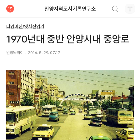
검색하기
안양지역도시기록연구소
티스토리
타임머신/옛사진읽기
1970년대 중반 안양시내 중앙로
안양똑딱이
2016. 5. 29. 07:17