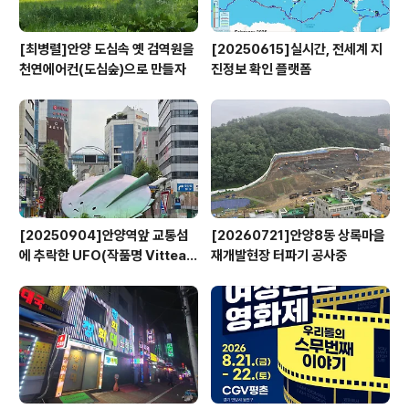
[최병렬]안양 도심속 옛 검역원을
[20250615]실시간, 전세계 지
천연에어컨(도심숲)으로 만들자
진정보 확인 플랫폼
[20250904]안양역앞 교통섬
[20260721]안양8동 상록마을
에 추락한 UFO(작품명 Vitteau
재개발현장 터파기 공사중
x)