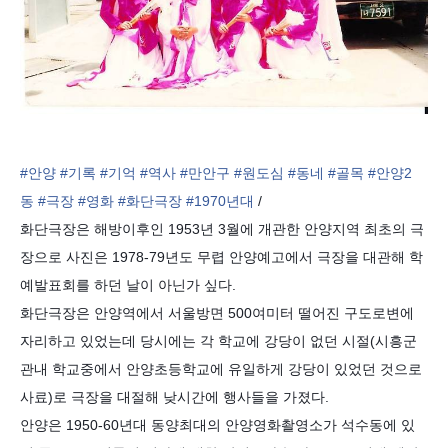
#안양
#기록
#기억
#역사
#만안구
#원도심
#동네
#골목
#안양2
동
#극장
#영화
#화단극장
#1970년대
/
화단극장은 해방이후인 1953년 3월에 개관한 안양지역 최초의 극
장으로 사진은 1978-79년도 무렵 안양예고에서 극장을 대관해 학
예발표회를 하던 날이 아닌가 싶다.
화단극장은 안양역에서 서울방면 500여미터 떨어진 구도로변에
자리하고 있었는데 당시에는 각 학교에 강당이 없던 시절(시흥군
관내 학교중에서 안양초등학교에 유일하게 강당이 있었던 것으로
사료)로 극장을 대절해 낮시간에 행사들을 가졌다.
안양은 1950-60년대 동양최대의 안양영화촬영소가 석수동에 있