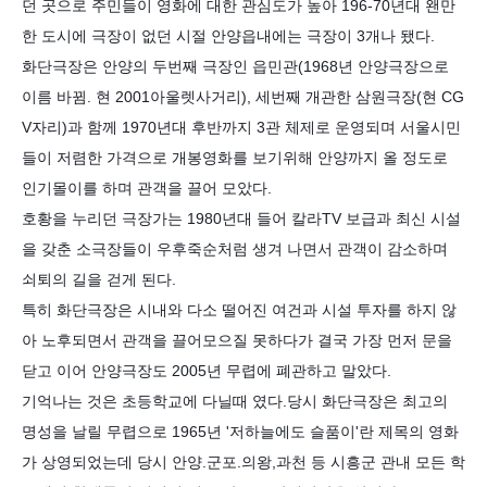
던 곳으로 주민들이 영화에 대한 관심도가 높아 196-70년대 왠만
한 도시에 극장이 없던 시절 안양읍내에는 극장이 3개나 됐다.
화단극장은 안양의 두번째 극장인 읍민관(196
8년 안양극장으로
이름 바뀜. 현 2001아울렛사거리), 세번째 개관한 삼원극장(현 CG
V자리)과 함께 1970년대 후반까지 3관 체제로 운영되며 서울시민
들이 저렴한 가격으로 개봉영화를 보기위해 안양까지 올 정도로
인기몰이를 하며 관객을 끌어 모았다.
호황을 누리던 극장가는 1980년대 들어 칼라TV 보급과 최신 시설
을 갖춘 소극장들이 우후죽순처럼 생겨 나면서 관객이 감소하며
쇠퇴의 길을 걷게 된다.
특히 화단극장은 시내와 다소 떨어진 여건과 시설 투자를 하지 않
아 노후되면서 관객을 끌어모으질 못하다가 결국 가장 먼저 문을
닫고 이어 안양극장도 2005년 무렵에 폐관하고 말았다.
기억나는 것은 초등학교에 다닐때 였다.당시 화단극장은 최고의
명성을 날릴 무렵으로 1965년 '저하늘에도 슬품이'란 제목의 영화
가 상영되었는데 당시 안양.군포.의왕,과천 등 시흥군 관내 모든 학