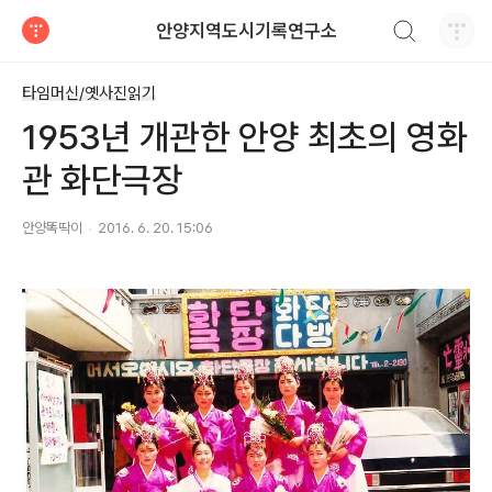
검색하기
안양지역도시기록연구소
티스토리
타임머신/옛사진읽기
1953년 개관한 안양 최초의 영화
관 화단극장
안양똑딱이
2016. 6. 20. 15:06