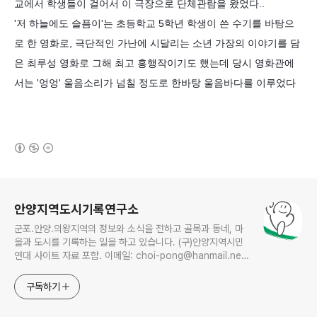
교에서 학생들이 걸어서 이 극장으로 단체관람을 왔었다..
'저 하늘에도 슬픔이'는 초등학교 5학년 학생이 쓴 수기를 바탕으
로 한 영화로, 극단적인 가난에 시달리는 소년 가장의 이야기를 담
은 최루성 영화로 그해 최고 흥행작이기도 했는데 당시 영화관에
서는 '엉엉' 울음소리가 넘칠 정도로 한바탕 울음바다를 이루었다
(새창열림)
로그 정보
안양지역도시기록연구소
군포.안양.의왕지역의 정보와 소식을 전하고 골목과 동네, 마
을과 도시를 기록하는 일을 하고 있습니다. (구)안양지역시민
연대 사이트 자료 포함. 이메일: choi-pong@hanmail.net
연락처: 010-3311-1001 최병렬
구독하기