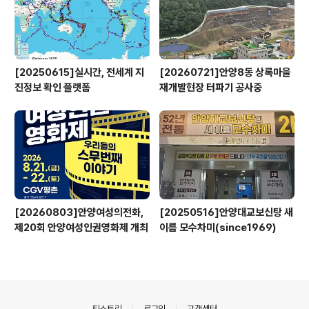
[20250615]실시간, 전세계 지
[20260721]안양8동 상록마을
진정보 확인 플랫폼
재개발현장 터파기 공사중
[20260803]안양여성의전화,
[20250516]안양대교보신탕 새
제20회 안양여성인권영화제 개최
이름 모수차미(since1969)
의안내
티스토리
로그인
고객센터