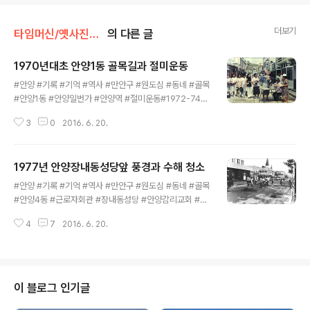
더보기
타임머신/옛사진읽기
의 다른 글
1970년대초 안양1동 골목길과 절미운동
글 내용
#안양 #기록 #기억 #역사 #만안구 #원도심 #동네 #골목
#안양1동 #안양일번가 #안양역 #절미운동#1972-74년
/ 사진은 1970년대 초 당시 안양읍에서 가장 번화가였던
3
0
2016. 6. 20.
안양역앞 안양1동(현 안양일번가) 골목길의 풍경이다. 하
얀 쌀밥에 쇠고기 한 번 먹어 보게는 게 누구나 소원이었던
1963년부터 1978년까지 박정희 정권이 범정부차원에서
1977년 안양장내동성당앞 풍경과 수해 청소
절미운동을 실시했는데 인근 식당과 각 가정에서 밥 지을
글 내용
때마다 한숟가락씩 항아리에 모아 두었던 쌀을 내놓고 있
#안양 #기록 #기억 #역사 #만안구 #원도심 #동네 #골목
다. 안양역앞 골목은 예전이나 지금이나 오가는 사람들이
#안양4동 #근로자회관 #장내동성당 #안양감리교회 #19
많았던 번화가였다. 현 신한은행앞 중앙통 골목(안양로 29
77년 / 안양시 만안구 원도심인 안양4동 장내동성당(현 안
2번길) 양쪽으로는 안양읍사무소, 시흥군청, 안양경찰서,
4
7
2016. 6. 20.
양중앙성당) 앞 도로(장내로)의 1977년 풍경으로 사진을
의용소방대 등 관공서와 제화점, 양복점 등이 있었고, 신영
촬영한 위치와 방향은 장내동성당 정문 위에서 벽산사거리
순산부인과 앞 골목 우측에는..
(현 2001아울렛)를 바라 본 거리로 77년 안양 수해가 휩
쓸고 지나가고 난 후 도로에 쌓인 퇴적물을 근로자회관 기
숙생들과 주민들이 청소하는 모습으로 수해당시 이 도로에
이 블로그 인기글
는 어른 무릎 정도의 물로 가득차 수리산에서 안양1동쯕으