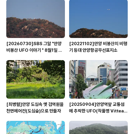
로 흘러 내려갔으녀 물살은 어린이들이 근로자회관에서 성
당쪽으로 길을 건너지 못할 정도 거셌다. 사진 우측은 보이
지 않지만 안양 장내동성당(현 중앙성당)이 있으며 좌측의
건물은 국제가톨릭형제회(AFI)..
[20260730]SBS 그알 "안양
[20221102]안양 비봉산의 비행
비봉산 UFO 이야기 " 8월1일 방
기 등대 안양항공무선표지소
영
[최병렬]안양 도심속 옛 검역원을
[20250904]안양역앞 교통섬
천연에어컨(도심숲)으로 만들자
에 추락한 UFO(작품명 Vitteau
x)