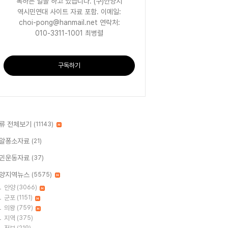
록하는 일을 하고 있습니다. (구)안양지
역시민연대 사이트 자료 포함. 이메일:
choi-pong@hanmail.net 연락처:
010-3311-1001 최병렬
구독하기
류 전체보기
(11143)
알퐁소자료
(21)
민운동자료
(37)
양지역뉴스
(5575)
안양
(3066)
군포
(1151)
의왕
(759)
지역
(375)