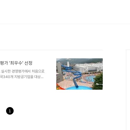
영평가 '최우수' 선정
 실시한 경영평가에서 처음으로
전국340개 지방공기업을 대상으
이하 안양공단)은 전국 시·군·
정됐다. 이는 공단이 1995년 설
 해에 맞이한 뜻 깊은 소식’이라
공단은 올해 경영평가에서 이사장
지표에서 높은 평가를 받아 최우
평가에서 최우수 공기업의 영예를
1