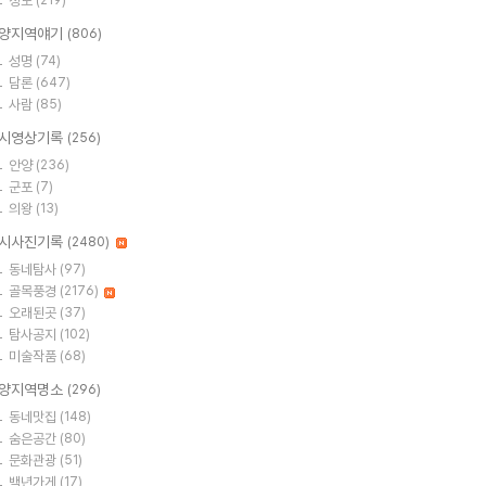
정보
(219)
양지역얘기
(806)
성명
(74)
담론
(647)
사람
(85)
시영상기록
(256)
안양
(236)
군포
(7)
의왕
(13)
시사진기록
(2480)
동네탐사
(97)
골목풍경
(2176)
오래된곳
(37)
탐사공지
(102)
미술작품
(68)
양지역명소
(296)
동네맛집
(148)
숨은공간
(80)
문화관광
(51)
백년가게
(17)