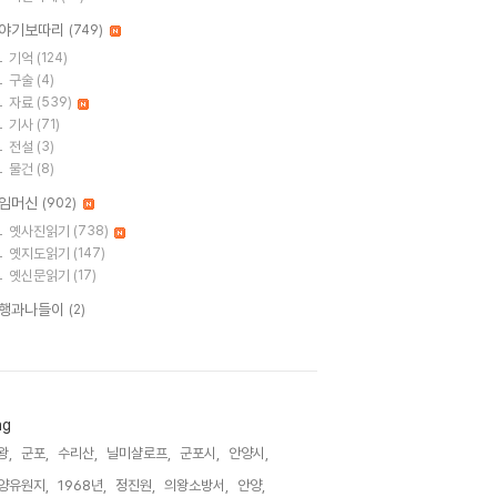
야기보따리
(749)
기억
(124)
구술
(4)
자료
(539)
기사
(71)
전설
(3)
물건
(8)
임머신
(902)
옛사진읽기
(738)
옛지도읽기
(147)
옛신문읽기
(17)
행과나들이
(2)
ag
왕,
군포,
수리산,
닐미샬로프,
군포시,
안양시,
양유원지,
1968년,
정진원,
의왕소방서,
안양,