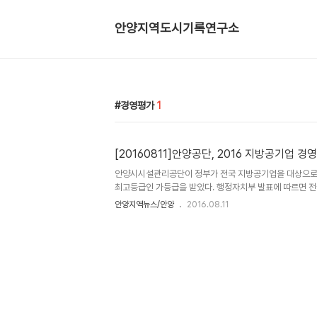
안양지역도시기록연구소
경영평가
1
[20160811]안양공단, 2016 지방공기업 경
안양시시설관리공단이 정부가 전국 지방공기업을 대상으로
최고등급인 가등급을 받았다. 행정자치부 발표에 따르면 
로 한 2016 지방공기업 경영평가에서 안양시시설관리공단(
안양지역뉴스/안양
2016.08.11
구 82개 시설관리공단 유형에서 최고등급인 '가 등급'에 선
립 이래 최초 최우수 등급 달성으로, 창단 21년째 성년이 된
느 점에서 공단 관계자들은 자축하며 들뜬 분위기다. 안양
리더십, 전략, 경영시스템, 경영효율화 등 모두 18개 평가
수 등급에 선정되었고, 특히, 처음으로 실시된 전국 단위 
얻게 ..