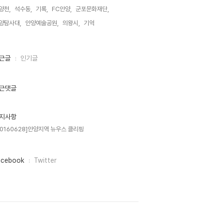
양천,
석수동,
기록,
FC안양,
군포문화재단,
양탐사대,
안양예술공원,
의왕시,
기억,
근글
인기글
근댓글
지사항
20160628]안양지역 뉴우스 클리핑
acebook
Twitter