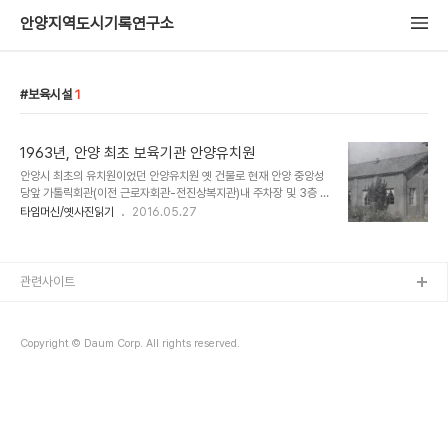
안양지역도시기록연구소
보육시설
1
1963년, 안양 최초 보육기관 안양유치원
안양시 최초의 유치원이었던 안양유치원 옛 건물로 현재 안양 중앙성
당앞 가톨릭회관(이전 근로자회관-전진상복지관)내 주차장 및 3층 건
물 자리) 자리에 자리하고 있었지요. 신부님이 원장으로 천주교 장내
타임머신/옛사진읽기
2016.05.27
동성당(현 중앙성당)에서 운영을 했고요. 책꽂이에서 찾아 들쳐본 빨
간색의 허스름한 유치원 앨범속에 기록된 희미한 사진인데 1964년 2
월 졸업(6회)으로 나와 있네요, 안양유치원은 1956년에 유치원이 설
립돼 개원을 했으니 참으로 역사가 길지요.
관련사이트
Copyright © Daum Corp. All rights reserved.