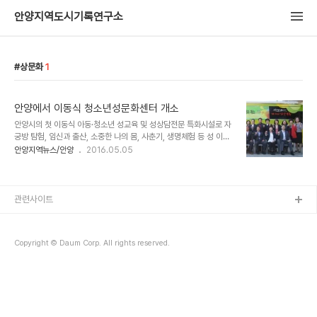
안양지역도시기록연구소
상문화
1
안양에서 이동식 청소년성문화센터 개소
안양시의 첫 이동식 아동·청소년 성교육 및 성상담전문 특화시설로 자
궁방 탐험, 임신과 출산, 소중한 나의 몸, 사춘기, 생명체험 등 성 이해
를 위한 다양한 테마시설을 45인승 버스안에 갖춘 이동식 안양시청소
안양지역뉴스/안양
2016.05.05
년성문화센터(이하 성문화센터)가 개소됐다. 안양시와 성문화센터를
안양시로부터 위탁운영받아 운영하는 안양YWCA는 지난 4일 안양
시청 현관앞에서 이동식 차량의 개소식을 갖고 지역의 유관기관단체
와 학교장 등 백여명이 참석한 가운데 테이프 컷팅과 문화센터 라운딩
관련사이트
을 진행됐다. 성문화센터는 이동가능 함을 장점으로 초·중·고교생과 대
학생 및 장애인, 성인 등 다양한 계층을 찾아가는 방식으로 성교육과
상담서비스를 실시하게 된다. 또한 사춘기 자녀와 부모간 건전한 의사
Copyright © Daum Corp. All rights reserved.
소통을 기하고, 성폭력 예방 및 올바른 성문화 정..