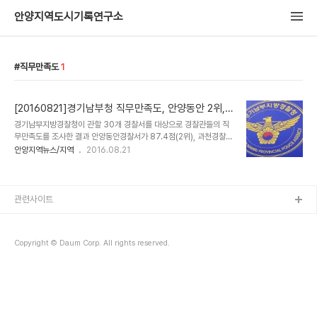
안양지역도시기록연구소
직무만족도
1
[20160821]경기남부청 직무만족도, 안양동안 2위,
군포 23위
경기남부지방경찰청이 관할 30개 경찰서를 대상으로 경찰관들의 직
무만족도를 조사한 결과 안양동안경찰서가 87.4점(2위), 과천경찰서
80.4점(7위), 의왕경찰서 79.2점(13위), 안양만안경찰서 78.3점
안양지역뉴스/지역
2016.08.21
(15위), 군포경찰서 74.5점(23위)으로 집계됐다. 경찰청에서 21일
공개한 '2016년 상반기 직무만족도 조사 결과'에 따르면 성남수정경
찰서가 100점 만점에 92.3점으로 1위를 차지하고 안양동안경찰서가
87.4점(2위), 수원중부경찰서 83.1점(3위), 광명경찰서 82.6점(4
관련사이트
위), 분당경찰서 81.5점(5위)으로 상위를 차지했다. 하지만 경기남부
청 직무만족도는 78.1점(전국 평균 82.3점)으로 전국 17개 지방청
가운데 서울청을 이어 뒤에서 두 번째로 전국 평균 점수 보다 높은 곳
Copyright © Daum Corp. All rights reserved.
은..