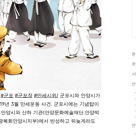
분
최
시
안
#군포
#군포장
#만세시위/
군포시와 안양시가
19년 3월 만세운동 사건. 군포시에는 기념탑이
. 안양시와 산하 기관(안양문화예술재단.안양박
, 광복회안양시지부)에서 반성하고 뒤늦게라도
안