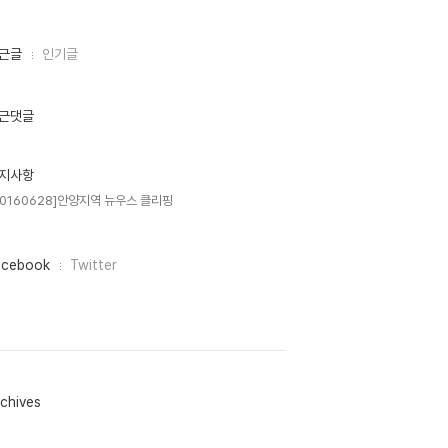
근글
인기글
근댓글
지사항
20160628]안양지역 뉴우스 클리핑
acebook
Twitter
chives