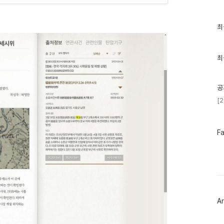
최
최
근
글
과
인
최
기
글
공
[
페
F
이
스
북
트
위
터
플
러
Ar
그
인