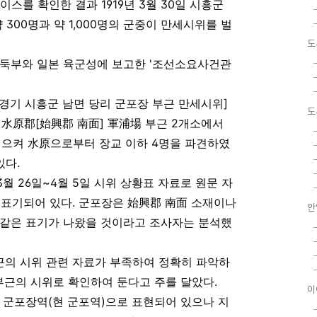
를 확인한 결과 1919년 3월 30일 시흥군
 300명과 약 1,000명의 군중이 만세시위를 벌
도
총둑부와 일본 육군성에 보고한 '조선소요사건관
 경기 시흥군 남면 당리 군포장 부근 만세시위]
도
 水原郡[始興郡 南面] 軍浦場 부근 2개소에서
 일으켜 水原으로부터 장교 이하 4명을 파견하였
있다.
 26일~4월 5일 시위 상황표 자료로 원문 자
고 표기되어 있다. 군포장은 始興郡 南面 소재이나
안
 같은 표기가 나왔을 것이라고 조사자는 분석했
부근의 시위 관련 자료가 부족하여 정확히 파악하
 부근의 시위로 확인하여 둔다고 주를 달았다.
이
 군포장역(현 군포역)으로 표현되어 있으나 지