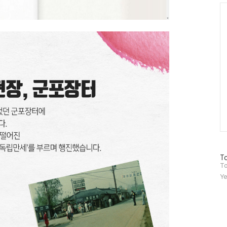
Ca
방
To
문
To
자
Ye
수