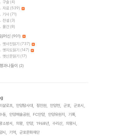
구술
(4)
자료
(539)
기사
(71)
전설
(3)
물건
(8)
임머신
(901)
옛사진읽기
(737)
옛지도읽기
(147)
옛신문읽기
(17)
행과나들이
(2)
ag
미샬로프,
안양탐사대,
정진원,
안양천,
군포,
군포시,
수동,
안양예술공원,
FC안양,
안양유원지,
기록,
왕소방서,
의왕,
안양,
1968년,
수리산,
의왕시,
양시,
기억,
군포문화재단,