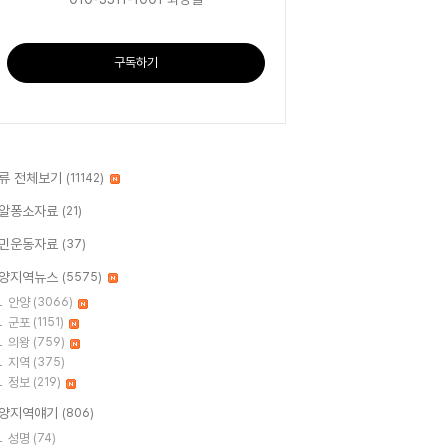
구독하기
류 전체보기
(11142)
알퐁소자료
(21)
민운동자료
(37)
양지역뉴스
(5575)
안양
(3066)
군포
(1151)
의왕
(759)
지역
(375)
정보
(219)
양지역얘기
(806)
성명
(74)