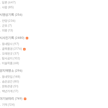
담론
(647)
사람
(85)
시영상기록
(256)
안양
(236)
군포
(7)
의왕
(13)
시사진기록
(2480)
동네탐사
(97)
골목풍경
(2176)
오래된곳
(37)
탐사공지
(102)
미술작품
(68)
양지역명소
(296)
동네맛집
(148)
숨은공간
(80)
문화관광
(51)
백년가게
(17)
야기보따리
(749)
기억
(124)