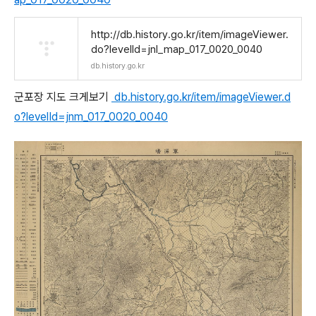
http://db.history.go.kr/item/imageViewer.
do?levelId=jnl_map_017_0020_0040
db.history.go.kr
군포장 지도 크게보기
db.history.go.kr/item/imageViewer.d
o?levelId=jnm_017_0020_0040