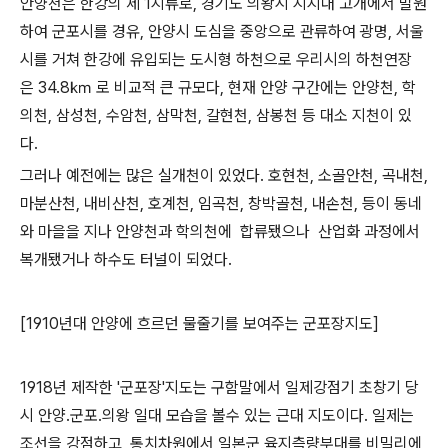
안양천은 한강의 제
1
지류로
,
경기도 의왕시 지지대 고개에서 발원
하여 군포시를 경유
,
안양시 도심을 중앙으로 관류하여 광명
,
서울
시를 거쳐 한강에 유입되는 도시형 하천으로
우리시의 하천연장
은
34.8
㎞
로 비교적 큰 규모다,
현재 안양 구간에는
안양천
,
학
의천
,
삼성천
,
수암천
,
삼막천
,
갈현천
,
삼봉천 등 대소 지천이 있
다.
그러나 예전에는 많은 실개천이 있었다. 호현천, 소골안천, 곡내천,
마분산천, 내비산천, 호계천, 임곡천, 창박골천, 내손천, 등이 동네
와 마을을 지나 안양천과 학의천에 합류됐으나 산업화 과정에서
복개됐거나 하수도 터널이 되었다.
[1910년대 안양에 흐르던 물줄기를 보여주는 군포장지도]
1918년 제작한 '군포장'지도는 구함말에서 일제강점기 초창기 당
시 안양.군포.의왕 일대 모습을 볼수 있는 근대 지도이다. 일제는
조선을 강점하고, 통치차원에서 일본군 육지측량부대를 비밀리에