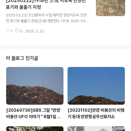
[20250222]1918년 京城 지도속 안양천
살펴보기:https://anyangbank.tistory.com/9912 시
흥(始興)경성 4측도연도 1910 제판연도 1912 J040-0
표기와 물줄기 지형
글 내용
16-003 1:50,000 2차19세기 말부터 20세기 전반까지
2025.02.22/ 조선총독부 시절 제작한 경성지도속 안양
일본에 의해 제작되어 조선총독부박물관에서 사용·보관한
천 표기와 물줄기.경성(京城 제판연도 1918 J040-001-
지도이다. 대부분 지형도이며, 각종 주제도와 지도 관련 문
00 1:200,000 2025.02.22/ #아카이브 #옛지도 #기
서도 포함되어..
1
0
2025. 2. 22.
록 #since1918/ 조선총독부 시절인 1918년에 제작한 경
성 지도속 안양천 표기와 물줄기. 출처: 국립중앙박물관 소
장 조선총독부박물관 문서안양천 지형 자세히 살펴보기:ht
tps://anyangbank.tistory.com/9912 19세기 말부터
20세기 전반까지 일본에 의해 제작되어 조선총독부박물관
이 블로그 인기글
에서 사용·보관한 지도이다. 대부분 지형도이며, 각종 주제
도와 지도 관련 문서도 포함되어 있다. 지형도는 3차에 걸
쳐 제작된 1:50,000의 수량이 가장 많다.1차 지형도는 일
본 육군참모본부가 1894~1906년 ..
[20260730]SBS 그알 "안양
[20221102]안양 비봉산의 비행
비봉산 UFO 이야기 " 8월1일 방
기 등대 안양항공무선표지소
영