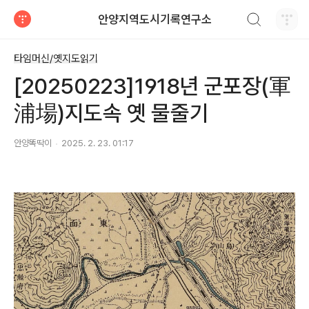
검색하기
안양지역도시기록연구소
티스토리
타임머신/옛지도읽기
[20250223]1918년 군포장(軍
浦場)지도속 옛 물줄기
안양똑딱이
2025. 2. 23. 01:17