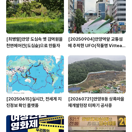
[최병렬]안양 도심속 옛 검역원을
[20250904]안양역앞 교통섬
천연에어컨(도심숲)으로 만들자
에 추락한 UFO(작품명 Vitteau
x)
[20250615]실시간, 전세계 지
[20260721]안양8동 상록마을
진정보 확인 플랫폼
재개발현장 터파기 공사중