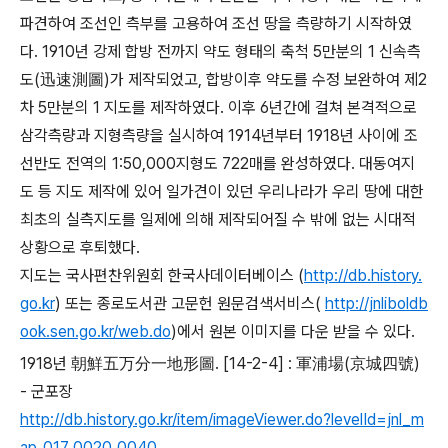
파견하여 조선인 측부를 고용하여 조선 땅을 측량하기 시작하였
다. 1910년 강제 합방 전까지 약도 형태의 축척 5만분의 1 신속측
도(迅速測圖)가 제작되었고, 합방이후 약도를 수정 보완하여 제2
차 5만분의 1 지도를 제작하였다. 이후 6년간에 걸쳐 본격적으로
삼각측량과 지형측량을 실시하여 1914년부터 1918년 사이에 조
선반도 전역의 1:50,000지형도 722매를 완성하였다. 대동여지
도 등 지도 제작에 있어 일가견이 있던 우리나라가 우리 땅에 대한
최초의 실측지도를 일제에 의해 제작되어질 수 밖에 없는 시대적
상황으로 후퇴했다.
지도는 국사편찬위원회 한국사데이터베이스 (
http://db.history.
go.kr
) 또는 종로도서관 고문헌 원문검색서비스(
http://jnliboldb
ook.sen.go.kr/web.do
)에서 원본 이미지를 다운 받을 수 있다.
1918년 朝鮮五万分一地形圖. [14-2-4] : 軍浦場(京城四號)
- 군포장
http://db.history.go.kr/item/imageViewer.do?levelId=jnl_m
ap_017_0020_0040