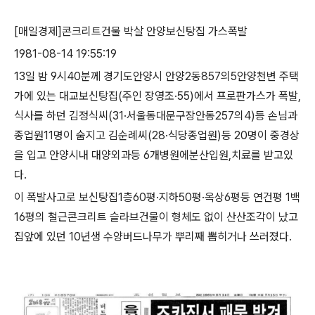
[
매일경제
]
콘크리트건물 박살 안양보신탕집 가스폭발
1981-08-14 19:55:19
13
일 밤
9
시
40
분께 경기도안양시 안양
2
동
857
의
5
안양천변 주택
가에 있는 대교보신탕집
(
주인 장영조
·55)
에서 프로판가스가 폭발
,
식사를 하던 김정식씨
(31·
서울동대문구장안동
257
의
4)
등 손님과
종업원
11
명이 숨지고 김순례씨
(28·
식당종업원
)
등
20
명이 중경상
을 입고 안양시내 대양외과등
6
개병원에분산입원
,
치료를 받고있
다
.
이 폭발사고로 보신탕집
1
층
60
평
·
지하
50
평
·
옥상
6
평등 연건평
1
백
16
평의 철근콘크리트 슬라브건물이 형체도 없이 산산조각이 났고
집앞에 있던
10
년생 수양버드나무가 뿌리째 뽑히거나 쓰러졌다
.