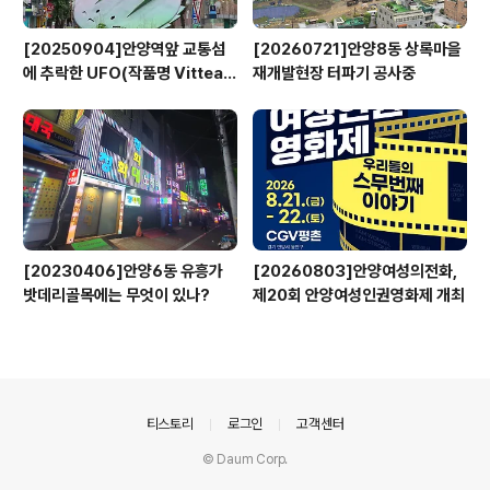
[20250904]안양역앞 교통섬
[20260721]안양8동 상록마을
에 추락한 UFO(작품명 Vitteau
재개발현장 터파기 공사중
x)
[20230406]안양6동 유흥가
[20260803]안양여성의전화,
밧데리골목에는 무엇이 있나?
제20회 안양여성인권영화제 개최
의안내
티스토리
로그인
고객센터
© Daum Corp.