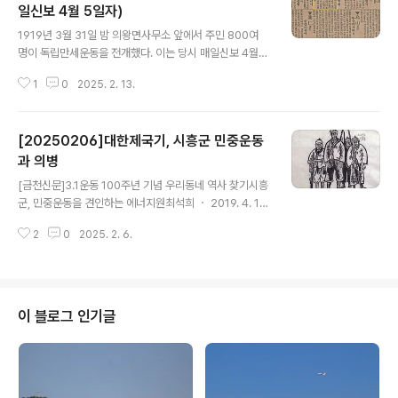
일신보 4월 5일자)
글 내용
1919년 3월 31일 밤 의왕면사무소 앞에서 주민 800여
명이 독립만세운동을 전개했다. 이는 당시 매일신보 4월5
일자 신문기사에 경기도지역 만세운동 소식과 함께 실렸
1
0
2025. 2. 13.
다. [박철하]일제강점기 시대의 의왕의왕문화원 부설 의왕
지역문화연구소장 1910년 강제로 일제에 국권을 빼앗긴
후 우리 민족은 조선총독부의 강압적인 무단통치 아래 놓
[20250206]대한제국기, 시흥군 민중운동
이게 되었다. 조선총독은 입법권과 사법권, 행정권, 군사권
을 모두 장악하고 헌병경찰을 동원해 우리 민족을 억압하
과 의병
글 내용
고 토지를 비롯한 경제수탈을 자행했다. 1919년 3․1운동
[금천신문]3.1운동 100주년 기념 우리동네 역사 찾기시흥
이후 일제는 문화통치를 내세웠지만 이는 민족분열정책에
군, 민중운동을 견인하는 에너지원최석희 ・ 2019. 4. 11.
불과했다. 일제는 중국 침략을 본격화하면서 민족문화를
13:08​ '3.1운동 100주년 기념 우리동네 역사 찾기'를 주
말살하고 인적․물적 자원을 강제 수탈했어요. 그러나 우리
2
0
2025. 2. 6.
제로 우리동네 '마을신문 금천in'에 기고한 마지막 기사 입
민족은 이에 굴하지 않고 반일 독립운동을 전..
니다. 원문보기 1898년 1차 시흥농민봉기와 1904년 2차
시흥농민봉기 그리고 1919년 시흥군의 3.1운동을 볼 때
시흥군은 우리나라 근대 민중운동의 중심지 였다. 당시 시
흥군은 금천과 구로, 영등포, 동작, 관악, 광명과 안양, 과천,
이 블로그 인기글
의왕, 안산을 포괄하는 광활한 지역이었다. 1차 시흥농민봉
기는 1894년의 갑오농민전쟁이 미완의 혁명으로 끝난지
4년 만에 일어났다. 당시 위정자들은 갑오개혁을 단행하였
지만 토지개혁 등 농민들의 요구는 수렴되지 않았으며..