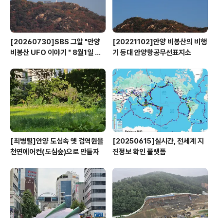
[20260730]SBS 그알 "안양
[20221102]안양 비봉산의 비행
비봉산 UFO 이야기 " 8월1일 방
기 등대 안양항공무선표지소
영
[최병렬]안양 도심속 옛 검역원을
[20250615]실시간, 전세계 지
천연에어컨(도심숲)으로 만들자
진정보 확인 플랫폼