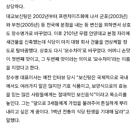
상당하다.
대교보신탕은
2002년부터 프렌차이즈화에 나서 군포(2003년)
와 부천(2005년) 등 전국에 분점을 내는 등 변신을 꾀하면서
상호
도
장수명가로 바꾸었다.
이후 2101년 무렵 안양대교 본점 자리에
새건물을 신축했는데
식당이 마치 대형 회사 건물을 연상케할 정
도로 탈바꿈했다.
상호도 다시 '모수차미'로 바꾸었다.
어머니 손맛
이 첫번째 맛이고
,
그 두번째 맛이라는 의미로
'
모수차미
'
라는 이름
을 지었다고 한다
.
장수명 대표이사는 예전 인터뷰 당시 “보신탕은 국제적으로 국내
에서도 여러가지 말은 많지만 기호 식품이고, 보양식으로의 효능
을 믿는 많은 사람들에게는 절대적인 보신음식”이라고 목소리를
높인다. 그는 “앞으로 3세들에게 가업을 물려주어 튼실하게 뿌리
내리고 싶은 게 꿈이다. 1백년 전통의 식당 탄생을 기대해 달라"고
말했다.