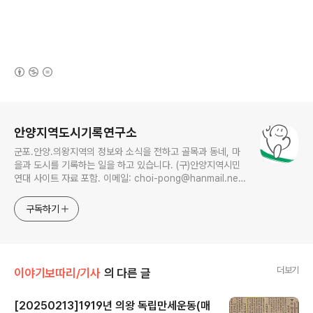
(새창열림)
로그 정보
안양지역도시기록연구소
군포.안양.의왕지역의 정보와 소식을 전하고 골목과 동네, 마
을과 도시를 기록하는 일을 하고 있습니다. (구)안양지역시민
연대 사이트 자료 포함. 이메일: choi-pong@hanmail.net
연락처: 010-3311-1001 최병렬
구독하기
더보기
이야기보따리/기사
의 다른 글
[20250213]1919년 의왕 독립만세운동(매