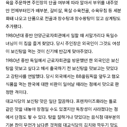
육을 주문하면 주인장의 단골 여부에 따라 알아서 부위를 내주었
만 언제부터인가 배부분, 갈비살, 목살 수육전골, 수육무침 등 세분
화돼 나오고 단품으로 전골과 장수탕과 장수왕탕이 있고 삼계탕도
추가됐다.
1980년대 중반 안양근로자회관에서 일할 때 서말가리다 독일수
녀님이 이 집을 즐겨 찾았다. 당시 주인장은 외국인이 그것도 여성
이 보신탕을 먹는 것이 신기해 반갑게 맞아주었다.
1980년 중반 독일에서 근로자회관을 방문했던 한 외국인은 보신
탕을 맛보고 싶다고 해서 출국하기 전 보신탕을 맛보고는 맛있다
고 감탄사를 연발했다. 당시 외국에서는 88올림픽을 앞두고 혐오
식품을 먹는 한국에 대한 비판이 일어날 때라는 점에서 맛으로 판
정한 격이다.
대교식당의 보신탕 맛은 일단 깔끔하다. 프렌차이즈화라는 틀로
같은 맛을 내놓아 장점일 수도 있겠지만 독창성이 사라졌다는 점
에서 단점도 됳 수 있다. 탕을 잘하거나 맛있다는 음식점 대부분의
기본 찬이 무언가 남다른 것처럼 대교식당의 김치와 깍두기 맛도