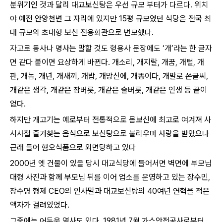
분위기인 것과 달리 대교보신탕은 우선 규모 부터가 다르다. 위치
야 예전 안양천변 그 자리에 있지만 15평 규모였던 식당은 전국 최
대 규모의 초대형 보신 전용회관으로 변모했다.
자고로 동사나 명사는 말할 것도 형용사 문장에도 ‘개’라는 한 글자
면 같다 붙이면 요상하게 바뀐다. 개소리, 개지랄, 개꿈, 개털, 개
판, 개놈, 개년, 개새끼, 개밥, 개망신에, 개똥이다, 개발로 쓴글씨,
개같은 생각, 개같은 잠버릇, 개같은 술버릇, 개같은 인생 등 끝이
없다.
하지만 개고기는 예로부터 전통적으로 몸보신에 최고로 여겨져 사
시사철 즐겨찾는 음식으로 보신탕으로 불리우며 사랑을 받았으나
근래 들어 혐오식품으로 외면당하고 있다
2000년 엣 건물이 있을 당시 대교식당에 들어서면 벽면에 부모님
대형 사진과 함께 부모님 뒤를 이어 업소를 운영하고 있는 장수민,
장수명 형제 CEO의 인사말과 대교보신탕의 40여년 연혁을 적은
액자가 걸려있었다.
그중에는 어두운 역사도 있다. 1981년 7월 가스안전공사로부터